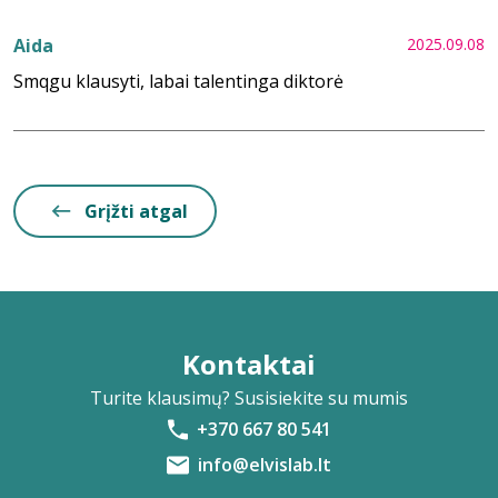
Aida
2025.09.08
Smqgu klausyti, labai talentinga diktorė
Grįžti atgal
Kontaktai
Turite klausimų? Susisiekite su mumis
+370 667 80 541
info@elvislab.lt