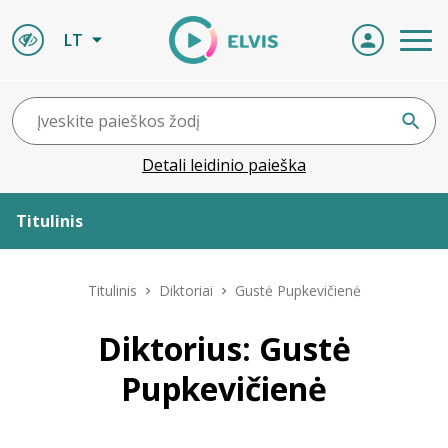
LT
Detali leidinio paieška
Titulinis
Apie ELVIS
Titulinis
Diktoriai
Gustė Pupkevičienė
Leidiniai
Diktorius: Gustė
Pupkevičienė
ELVIS atvyksta
Naujienos