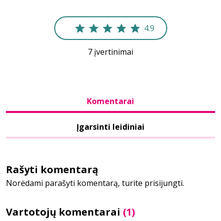
Bibliotekoms
4.9
7 įvertinimai
D.U.K.
+370 667 80 541
Komentarai
info@elvislab.lt
Įgarsinti leidiniai
Rašyti komentarą
Norėdami parašyti komentarą, turite prisijungti.
Vartotojų komentarai
(1)