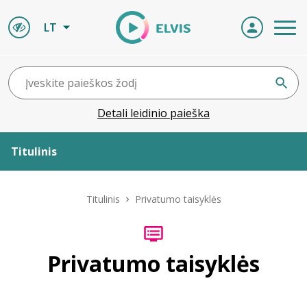
LT
Detali leidinio paieška
Titulinis
Apie ELVIS
Titulinis
Privatumo taisyklės
Leidiniai
Privatumo taisyklės
ELVIS atvyksta
Naujienos