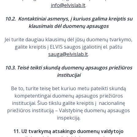
info@elvislab.lt
.
10.2. Kontaktiniai asmenys, į kuriuos galima kreiptis su
klausimais dėl duomenų apsaugos
Jei turite daugiau klausimų dėl jūsų duomenų tvarkymo,
galite kreiptis į ELVIS saugos įgaliotinį el. paštu
sauga@elvislab.lt
.
10.3. Teisė teikti skundą duomenų apsaugos priežiūros
institucijai
Be to, turite teisę bet kuriuo metu pateikti skundą
kompetentingai duomenų apsaugos priežiūros
institucijai. Šiuo tikslu galite kreiptis į nacionalinę
priežiūros instituciją – Valstybinę duomenų apsaugos
inspekciją.
11. Už tvarkymą atsakingo duomenų valdytojo