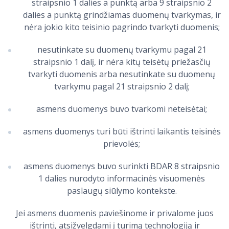
straipsnio 1 dalies a punktą arba 9 straipsnio 2
dalies a punktą grindžiamas duomenų tvarkymas, ir
nėra jokio kito teisinio pagrindo tvarkyti duomenis;
nesutinkate su duomenų tvarkymu pagal 21
straipsnio 1 dalį, ir nėra kitų teisėtų priežasčių
tvarkyti duomenis arba nesutinkate su duomenų
tvarkymu pagal 21 straipsnio 2 dalį;
asmens duomenys buvo tvarkomi neteisėtai;
asmens duomenys turi būti ištrinti laikantis teisinės
prievolės;
asmens duomenys buvo surinkti BDAR 8 straipsnio
1 dalies nurodyto informacinės visuomenės
paslaugų siūlymo kontekste.
Jei asmens duomenis paviešinome ir privalome juos
ištrinti, atsižvelgdami į turimą technologiją ir