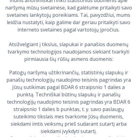
mums anonimiškai rinkti statistinius duomenis apie
naršymą mūsų svetainėse, kad galėtume pritaikyti savo
svetaines lankytojų poreikiams. Tai, pavyzdžiui, mums
leidžia nustatyti, kaip galime dar geriau pritaikyti savo
interneto svetaines pagal vartotojų įpročius.
Atsižvelgiant į tikslus, slapukai ir panašios duomenų
tvarkymo technologijos naudojamos siekiant tvarkyti
pirmiausia šių rūšių asmens duomenis:
Patogų naršymą užtikrinančių, statistinių slapukų ir
panašių technologijų naudojimo teisinis pagrindas yra
Jūsų sutikimas pagal BDAR 6 straipsnio 1 dalies a
punktą. Techniškai būtinų slapukų ir panašių
technologijų naudojimo teisinis pagrindas yra BDAR 6
straipsnio 1 dalies b punktas, t. y. savo paslaugų
suteikimo tikslais mes tvarkome Jūsų duomenis,
siekdami imtis veiksmų prieš sudarant sutartį arba
siekdami įvykdyti sutartį.