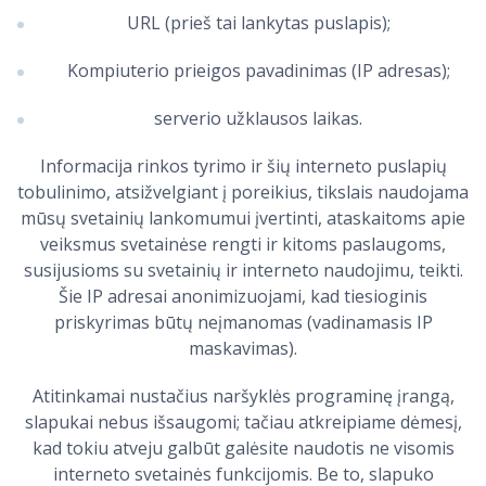
URL (prieš tai lankytas puslapis);
Kompiuterio prieigos pavadinimas (IP adresas);
serverio užklausos laikas.
Informacija rinkos tyrimo ir šių interneto puslapių
tobulinimo, atsižvelgiant į poreikius, tikslais naudojama
mūsų svetainių lankomumui įvertinti, ataskaitoms apie
veiksmus svetainėse rengti ir kitoms paslaugoms,
susijusioms su svetainių ir interneto naudojimu, teikti.
Šie IP adresai anonimizuojami, kad tiesioginis
priskyrimas būtų neįmanomas (vadinamasis IP
maskavimas).
Atitinkamai nustačius naršyklės programinę įrangą,
slapukai nebus išsaugomi; tačiau atkreipiame dėmesį,
kad tokiu atveju galbūt galėsite naudotis ne visomis
interneto svetainės funkcijomis. Be to, slapuko