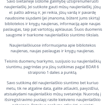
Savo svetainėje siūlome galimybę užsiprenumeruoti
naujienlaiškį. Jei sutikote gauti mūsų naujienlaiškį, jūsų
el. pašto adresą ir, jei reikia, jūsų vardą ir pavardę
naudosime siųsdami (jei įmanoma, būtent jums skirtą)
bibliotekos ir knygų naujienas, informaciją apie naujas
paslaugas, taip pat vartotojų apklausas. Šiuos duomenis
saugome ir tvarkome naujienlaiškio siuntimo tikslais.
Naujienlaiškiuose informuojama apie bibliotekos
naujienas, naujas paslaugas ir knygų naujienas.
Teisinis duomenų tvarkymo, susijusio su naujienlaiškių
siuntimu, pagrindas yra jūsų sutikimas pagal BDAR 6
straipsnio 1 dalies a punktą.
Savo sutikimą dėl naujienlaiškio siuntimo bet kuriuo
metu, tik ne atgaline data, galite atšaukti, pavyzdžiui,
atsisakydami naujienlaiškio mūsų svetainėje. Nuorodą į
išsiregistravimo puslapį rasite kiekvieno naujienlaiškio