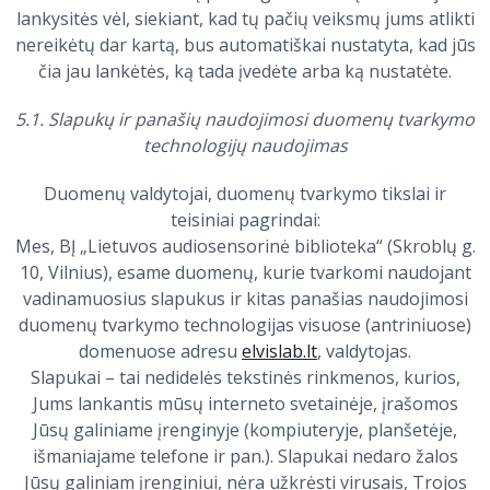
lankysitės vėl, siekiant, kad tų pačių veiksmų jums atlikti
nereikėtų dar kartą, bus automatiškai nustatyta, kad jūs
čia jau lankėtės, ką tada įvedėte arba ką nustatėte.
5.1. Slapukų ir panašių naudojimosi duomenų tvarkymo
technologijų naudojimas
Duomenų valdytojai, duomenų tvarkymo tikslai ir
teisiniai pagrindai:
Mes, BĮ „Lietuvos audiosensorinė biblioteka“ (Skroblų g.
10, Vilnius), esame duomenų, kurie tvarkomi naudojant
vadinamuosius slapukus ir kitas panašias naudojimosi
duomenų tvarkymo technologijas visuose (antriniuose)
domenuose adresu
elvislab.lt
, valdytojas.
Slapukai – tai nedidelės tekstinės rinkmenos, kurios,
Jums lankantis mūsų interneto svetainėje, įrašomos
Jūsų galiniame įrenginyje (kompiuteryje, planšetėje,
išmaniajame telefone ir pan.). Slapukai nedaro žalos
Jūsų galiniam įrenginiui, nėra užkrėsti virusais, Trojos