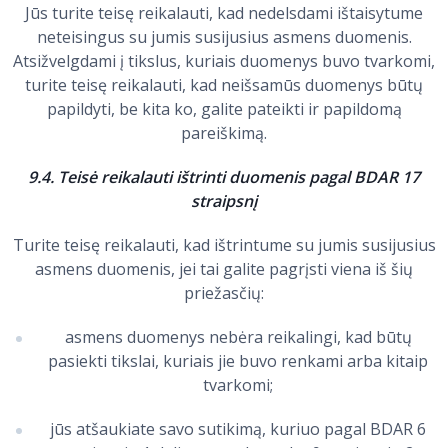
Jūs turite teisę reikalauti, kad nedelsdami ištaisytume
neteisingus su jumis susijusius asmens duomenis.
Atsižvelgdami į tikslus, kuriais duomenys buvo tvarkomi,
turite teisę reikalauti, kad neišsamūs duomenys būtų
papildyti, be kita ko, galite pateikti ir papildomą
pareiškimą.
9.4. Teisė reikalauti ištrinti duomenis pagal BDAR 17
straipsnį
Turite teisę reikalauti, kad ištrintume su jumis susijusius
asmens duomenis, jei tai galite pagrįsti viena iš šių
priežasčių:
asmens duomenys nebėra reikalingi, kad būtų
pasiekti tikslai, kuriais jie buvo renkami arba kitaip
tvarkomi;
jūs atšaukiate savo sutikimą, kuriuo pagal BDAR 6