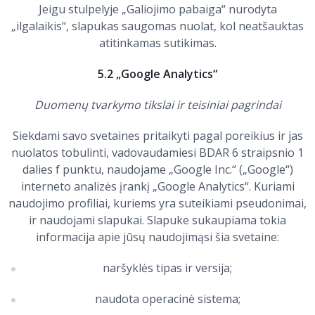
Jeigu stulpelyje „Galiojimo pabaiga“ nurodyta
„ilgalaikis“, slapukas saugomas nuolat, kol neatšauktas
atitinkamas sutikimas.
5.2 „Google Analytics“
Duomenų tvarkymo tikslai ir teisiniai pagrindai
Siekdami savo svetaines pritaikyti pagal poreikius ir jas
nuolatos tobulinti, vadovaudamiesi BDAR 6 straipsnio 1
dalies f punktu, naudojame „Google Inc.“ („Google“)
interneto analizės įrankį „Google Analytics“. Kuriami
naudojimo profiliai, kuriems yra suteikiami pseudonimai,
ir naudojami slapukai. Slapuke sukaupiama tokia
informacija apie jūsų naudojimąsi šia svetaine:
naršyklės tipas ir versija;
naudota operacinė sistema;