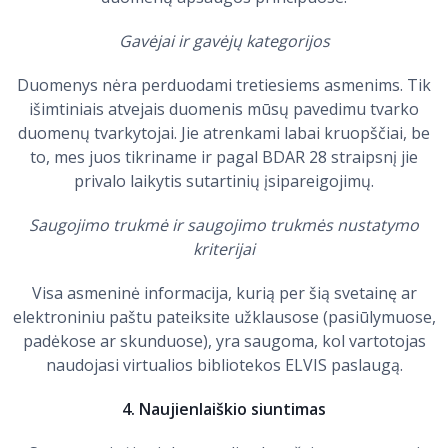
Gavėjai ir gavėjų kategorijos
Duomenys nėra perduodami tretiesiems asmenims. Tik
išimtiniais atvejais duomenis mūsų pavedimu tvarko
duomenų tvarkytojai. Jie atrenkami labai kruopščiai, be
to, mes juos tikriname ir pagal BDAR 28 straipsnį jie
privalo laikytis sutartinių įsipareigojimų.
Saugojimo trukmė ir saugojimo trukmės nustatymo
kriterijai
Visa asmeninė informacija, kurią per šią svetainę ar
elektroniniu paštu pateiksite užklausose (pasiūlymuose,
padėkose ar skunduose), yra saugoma, kol vartotojas
naudojasi virtualios bibliotekos ELVIS paslaugą.
4. Naujienlaiškio siuntimas