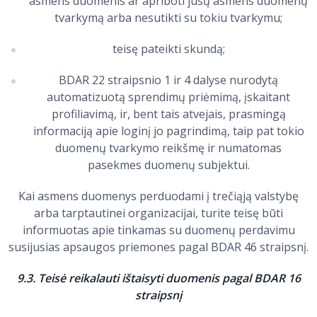
asmens duomenis ar apriboti jūsų asmens duomenų
tvarkymą arba nesutikti su tokiu tvarkymu;
teisę pateikti skundą;
BDAR 22 straipsnio 1 ir 4 dalyse nurodytą
automatizuotą sprendimų priėmimą, įskaitant
profiliavimą, ir, bent tais atvejais, prasmingą
informaciją apie loginį jo pagrindimą, taip pat tokio
duomenų tvarkymo reikšmę ir numatomas
pasekmes duomenų subjektui.
Kai asmens duomenys perduodami į trečiąją valstybę
arba tarptautinei organizacijai, turite teisę būti
informuotas apie tinkamas su duomenų perdavimu
susijusias apsaugos priemones pagal BDAR 46 straipsnį.
9.3. Teisė reikalauti ištaisyti duomenis pagal BDAR 16
straipsnį