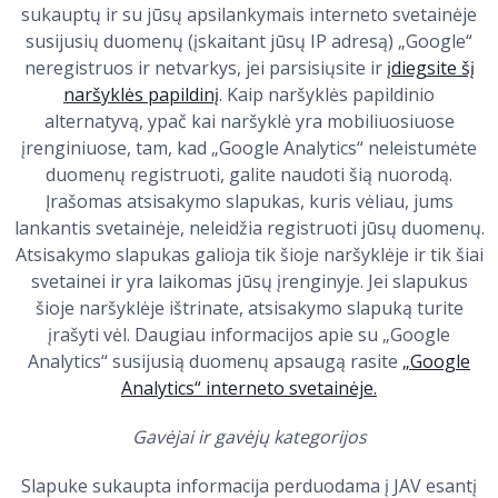
sukauptų ir su jūsų apsilankymais interneto svetainėje
susijusių duomenų (įskaitant jūsų IP adresą) „Google“
neregistruos ir netvarkys, jei parsisiųsite ir
įdiegsite šį
naršyklės papildinį
. Kaip naršyklės papildinio
alternatyvą, ypač kai naršyklė yra mobiliuosiuose
įrenginiuose, tam, kad „Google Analytics“ neleistumėte
duomenų registruoti, galite naudoti šią nuorodą.
Įrašomas atsisakymo slapukas, kuris vėliau, jums
lankantis svetainėje, neleidžia registruoti jūsų duomenų.
Atsisakymo slapukas galioja tik šioje naršyklėje ir tik šiai
svetainei ir yra laikomas jūsų įrenginyje. Jei slapukus
šioje naršyklėje ištrinate, atsisakymo slapuką turite
įrašyti vėl. Daugiau informacijos apie su „Google
Analytics“ susijusią duomenų apsaugą rasite
„Google
Analytics“ interneto svetainėje.
Gavėjai ir gavėjų kategorijos
Slapuke sukaupta informacija perduodama į JAV esantį