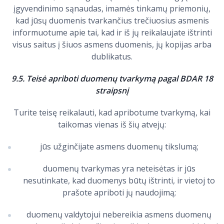
įgyvendinimo sąnaudas, imamės tinkamų priemonių,
kad jūsų duomenis tvarkančius trečiuosius asmenis
informuotume apie tai, kad ir iš jų reikalaujate ištrinti
visus saitus į šiuos asmens duomenis, jų kopijas arba
dublikatus.
9.5. Teisė apriboti duomenų tvarkymą pagal BDAR 18
straipsnį
Turite teisę reikalauti, kad apribotume tvarkymą, kai
taikomas vienas iš šių atvejų:
jūs užginčijate asmens duomenų tikslumą;
duomenų tvarkymas yra neteisėtas ir jūs
nesutinkate, kad duomenys būtų ištrinti, ir vietoj to
prašote apriboti jų naudojimą;
duomenų valdytojui nebereikia asmens duomenų