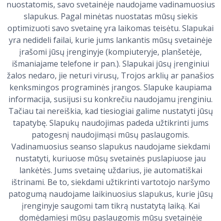
nuostatomis, savo svetainėje naudojame vadinamuosius
slapukus. Pagal minėtas nuostatas mūsų siekis
optimizuoti savo svetainę yra laikomas teisėtu. Slapukai
yra nedideli failai, kurie jums lankantis mūsų svetainėje
įrašomi jūsų įrenginyje (kompiuteryje, planšetėje,
išmaniajame telefone ir pan.). Slapukai jūsų įrenginiui
žalos nedaro, jie neturi virusų, Trojos arklių ar panašios
kenksmingos programinės įrangos. Slapuke kaupiama
informacija, susijusi su konkrečiu naudojamu įrenginiu.
Tačiau tai nereiškia, kad tiesiogiai galime nustatyti jūsų
tapatybę. Slapukų naudojimas padeda užtikrinti jums
patogesnį naudojimąsi mūsų paslaugomis.
Vadinamuosius seanso slapukus naudojame siekdami
nustatyti, kuriuose mūsų svetainės puslapiuose jau
lankėtės. Jums svetainę uždarius, jie automatiškai
ištrinami. Be to, siekdami užtikrinti vartotojo naršymo
patogumą naudojame laikinuosius slapukus, kurie jūsų
įrenginyje saugomi tam tikrą nustatytą laiką. Kai
domėdamiesi mūsų paslaugomis mūsų svetainėje