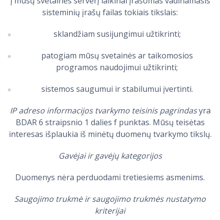
Į mūsų svetainės serverį laikinai įrašomas vadinamasis
sisteminių įrašų failas tokiais tikslais:
sklandžiam susijungimui užtikrinti;
patogiam mūsų svetainės ar taikomosios
programos naudojimui užtikrinti;
sistemos saugumui ir stabilumui įvertinti.
IP adreso informacijos tvarkymo teisinis pagrindas
yra
BDAR 6 straipsnio 1 dalies f punktas. Mūsų teisėtas
interesas išplaukia iš minėtų duomenų tvarkymo tikslų.
Gavėjai ir gavėjų kategorijos
Duomenys nėra perduodami tretiesiems asmenims.
Saugojimo trukmė ir saugojimo trukmės nustatymo
kriterijai