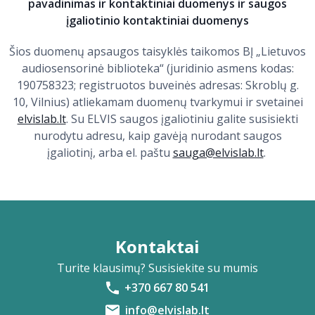
pavadinimas ir kontaktiniai duomenys ir saugos
įgaliotinio kontaktiniai duomenys
Šios duomenų apsaugos taisyklės taikomos BĮ „Lietuvos
audiosensorinė biblioteka“ (juridinio asmens kodas:
190758323; registruotos buveinės adresas: Skroblų g.
10, Vilnius) atliekamam duomenų tvarkymui ir svetainei
elvislab.lt
. Su ELVIS saugos įgaliotiniu galite susisiekti
nurodytu adresu, kaip gavėją nurodant saugos
įgaliotinį, arba el. paštu
sauga@elvislab.lt
.
Kontaktai
Turite klausimų? Susisiekite su mumis
+370 667 80 541
info@elvislab.lt