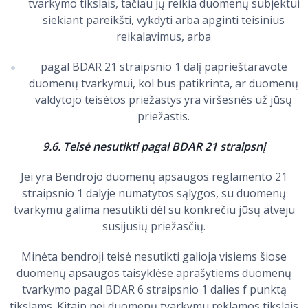
tvarkymo tikslais, tačiau jų reikia duomenų subjektui
siekiant pareikšti, vykdyti arba apginti teisinius
reikalavimus, arba
pagal BDAR 21 straipsnio 1 dalį paprieštaravote
duomenų tvarkymui, kol bus patikrinta, ar duomenų
valdytojo teisėtos priežastys yra viršesnės už jūsų
priežastis.
9.6. Teisė nesutikti pagal BDAR 21 straipsnį
Jei yra Bendrojo duomenų apsaugos reglamento 21
straipsnio 1 dalyje numatytos sąlygos, su duomenų
tvarkymu galima nesutikti dėl su konkrečiu jūsų atveju
susijusių priežasčių.
Minėta bendroji teisė nesutikti galioja visiems šiose
duomenų apsaugos taisyklėse aprašytiems duomenų
tvarkymo pagal BDAR 6 straipsnio 1 dalies f punktą
tikslams. Kitaip nei duomenų tvarkymu reklamos tikslais