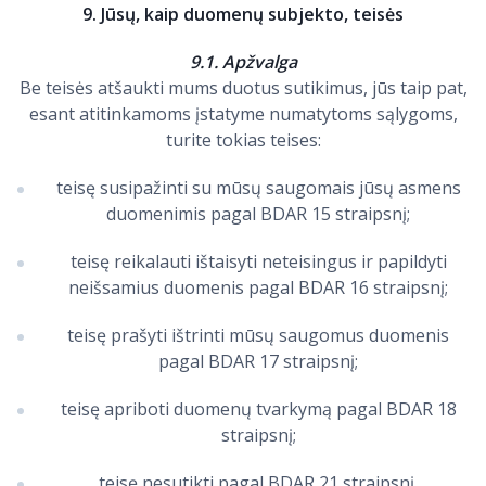
9. Jūsų, kaip duomenų subjekto, teisės
9.1. Apžvalga
Be teisės atšaukti mums duotus sutikimus, jūs taip pat,
esant atitinkamoms įstatyme numatytoms sąlygoms,
turite tokias teises:
teisę susipažinti su mūsų saugomais jūsų asmens
duomenimis pagal BDAR 15 straipsnį;
teisę reikalauti ištaisyti neteisingus ir papildyti
neišsamius duomenis pagal BDAR 16 straipsnį;
teisę prašyti ištrinti mūsų saugomus duomenis
pagal BDAR 17 straipsnį;
teisę apriboti duomenų tvarkymą pagal BDAR 18
straipsnį;
teisę nesutikti pagal BDAR 21 straipsnį.