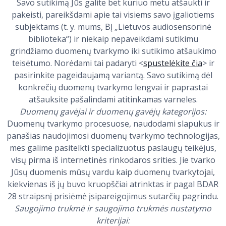
Savo sutikimą Jūs galite bet kuriuo metu atšaukti ir
pakeisti, pareikšdami apie tai visiems savo įgaliotiems
subjektams (t. y. mums, BĮ „Lietuvos audiosensorinė
biblioteka“) ir niekaip nepaveikdami sutikimu
grindžiamo duomenų tvarkymo iki sutikimo atšaukimo
teisėtumo. Norėdami tai padaryti <
spustelėkite čia
> ir
pasirinkite pageidaujamą variantą. Savo sutikimą dėl
konkrečių duomenų tvarkymo lengvai ir paprastai
atšauksite pašalindami atitinkamas varneles.
Duomenų gavėjai ir duomenų gavėjų kategorijos:
Duomenų tvarkymo procesuose, naudodami slapukus ir
panašias naudojimosi duomenų tvarkymo technologijas,
mes galime pasitelkti specializuotus paslaugų teikėjus,
visų pirma iš internetinės rinkodaros srities. Jie tvarko
Jūsų duomenis mūsų vardu kaip duomenų tvarkytojai,
kiekvienas iš jų buvo kruopščiai atrinktas ir pagal BDAR
28 straipsnį prisiėmė įsipareigojimus sutarčių pagrindu.
Saugojimo trukmė ir saugojimo trukmės nustatymo
kriterijai: