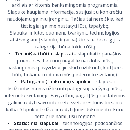
arkliais ar kitomis kenksmingomis programomis.
Slapuke kaupiama informacija, susijusi su konkrečiu
naudojamu galiniu įrenginiu. Tačiau tai nereiškia, kad
tiesiogiai galime nustatyti Jūsų tapatybę.
Slapukai ir kitos duomenų tvarkymo technologijos,
atsižvelgiant į slapukų ir (arba) kitos technologijos
kategoriją, būna tokių rūšių:
•
Techniškai būtini slapukai
– slapukai ir panašios
priemonės, be kurių negalite naudotis mūsų
paslaugomis (pavyzdžiui, jie skirti užtikrinti, kad Jums
būtų tinkamai rodoma mūsų interneto svetainė).
• Patogumo (funkciniai) slapukai
– slapukai,
leidžiantys mums užtikrinti patogesnį naršymą mūsų
interneto svetainėje. Pavyzdžiui, pagal Jūsų nustatymus
galime rodyti savo interneto svetaines Jums tinkama
kalba. Slapukai leidžia nerodyti Jums dokumentų, kurie
nėra prieinami Jūsų regione.
• Statistiniai slapukai
– technologijos, padedančios