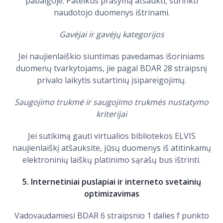
pabaigoje. Pateikus prašymą atšaukti, surinkti
naudotojo duomenys ištrinami.
Gavėjai ir gavėjų kategorijos
Jei naujienlaiškio siuntimas pavedamas išoriniams
duomenų tvarkytojams, jie pagal BDAR 28 straipsnį
privalo laikytis sutartinių įsipareigojimų.
Saugojimo trukmė ir saugojimo trukmės nustatymo
kriterijai
Jei sutikimą gauti virtualios bibliotekos ELVIS
naujienlaiškį atšauksite, jūsų duomenys iš atitinkamų
elektroninių laiškų platinimo sąrašų bus ištrinti.
5. Internetiniai puslapiai ir interneto svetainių
optimizavimas
Vadovaudamiesi BDAR 6 straipsnio 1 dalies f punkto