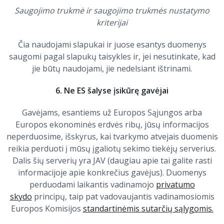
Saugojimo trukmė ir saugojimo trukmės nustatymo
kriterijai
Čia naudojami slapukai ir juose esantys duomenys
saugomi pagal slapukų taisykles ir, jei nesutinkate, kad
jie būtų naudojami, jie nedelsiant ištrinami.
6. Ne ES šalyse įsikūrę gavėjai
Gavėjams, esantiems už Europos Sąjungos arba
Europos ekonominės erdvės ribų, jūsų informacijos
neperduosime, išskyrus, kai tvarkymo atvejais duomenis
reikia perduoti į mūsų įgaliotų sekimo tiekėjų serverius.
Dalis šių serverių yra JAV (daugiau apie tai galite rasti
informacijoje apie konkrečius gavėjus). Duomenys
perduodami laikantis vadinamojo
privatumo
skydo
principų, taip pat vadovaujantis vadinamosiomis
Europos Komisijos
standartinėmis sutarčių sąlygomis.