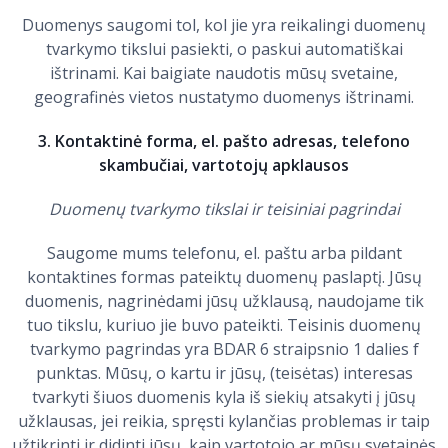
Duomenys saugomi tol, kol jie yra reikalingi duomenų
tvarkymo tikslui pasiekti, o paskui automatiškai
ištrinami. Kai baigiate naudotis mūsų svetaine,
geografinės vietos nustatymo duomenys ištrinami.
3. Kontaktinė forma, el. pašto adresas, telefono
skambučiai, vartotojų apklausos
Duomenų tvarkymo tikslai ir teisiniai pagrindai
Saugome mums telefonu, el. paštu arba pildant
kontaktines formas pateiktų duomenų paslaptį. Jūsų
duomenis, nagrinėdami jūsų užklausą, naudojame tik
tuo tikslu, kuriuo jie buvo pateikti. Teisinis duomenų
tvarkymo pagrindas yra BDAR 6 straipsnio 1 dalies f
punktas. Mūsų, o kartu ir jūsų, (teisėtas) interesas
tvarkyti šiuos duomenis kyla iš siekių atsakyti į jūsų
užklausas, jei reikia, spręsti kylančias problemas ir taip
užtikrinti ir didinti jūsų, kaip vartotojo ar mūsų svetainės