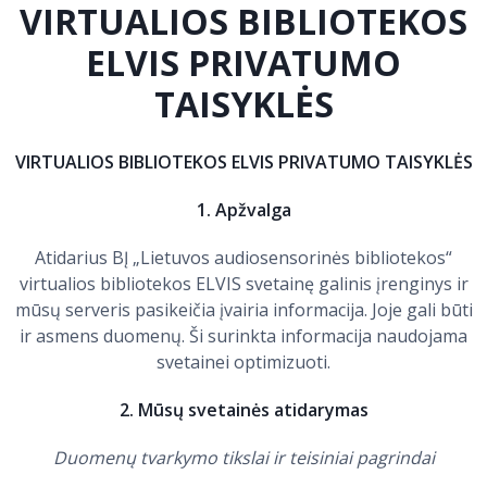
VIRTUALIOS BIBLIOTEKOS
ELVIS PRIVATUMO
Bibliotekoms
TAISYKLĖS
D.U.K.
VIRTUALIOS BIBLIOTEKOS ELVIS PRIVATUMO TAISYKLĖS
+370 667 80 541
1. Apžvalga
info@elvislab.lt
Atidarius BĮ „Lietuvos audiosensorinės bibliotekos“
virtualios bibliotekos ELVIS svetainę galinis įrenginys ir
mūsų serveris pasikeičia įvairia informacija. Joje gali būti
ir asmens duomenų. Ši surinkta informacija naudojama
svetainei optimizuoti.
2. Mūsų svetainės atidarymas
Duomenų tvarkymo tikslai ir teisiniai pagrindai