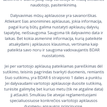
naudotojo, pasitenkinimą.
Dalyvavimas mūsų apklausose yra savanoriškas.
Atliekant šias anonimines apklausas, jokia informacija,
pagal kurią būtų galima nustatyti apklausų dalyvių
tapatybę, neišsaugoma. Saugoma tik dalyvavimo data ir
laikas. Bet kokia asmeninė informacija, kurią pateikėte
atsakydami į apklausos klausimus, vertinama kaip
pateikta savo noru ir saugoma vadovaujantis BDAR
nuostatomis.
Jei per vartotojo apklausą pateikiamas pareiškimas dėl
sutikimo, teisinis pagrindas tvarkyti duomenis, remiantis
šiuo sutikimu, yra BDAR 6 straipsnio 1 dalies a punktu.
Jei dalyvaudami vartotojo apklausoje duosite sutikimą,
turėsite galimybę bet kuriuo metu (tik ne atgaline data)
jį atšaukti. Smulkiau šie atvejai reglamentuojami
specialiuosiuose konkrečios vartotojo apklausos
duomenų apsaugos principuose.