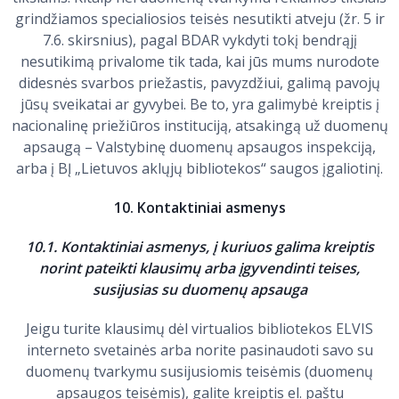
grindžiamos specialiosios teisės nesutikti atveju (žr. 5 ir
7.6. skirsnius), pagal BDAR vykdyti tokį bendrąjį
nesutikimą privalome tik tada, kai jūs mums nurodote
didesnės svarbos priežastis, pavyzdžiui, galimą pavojų
jūsų sveikatai ar gyvybei. Be to, yra galimybė kreiptis į
nacionalinę priežiūros instituciją, atsakingą už duomenų
apsaugą – Valstybinę duomenų apsaugos inspekciją,
arba į BĮ „Lietuvos aklųjų bibliotekos“ saugos įgaliotinį.
10. Kontaktiniai asmenys
10.1. Kontaktiniai asmenys, į kuriuos galima kreiptis
norint pateikti klausimų arba įgyvendinti teises,
susijusias su duomenų apsauga
Jeigu turite klausimų dėl virtualios bibliotekos ELVIS
interneto svetainės arba norite pasinaudoti savo su
duomenų tvarkymu susijusiomis teisėmis (duomenų
apsaugos teisėmis), galite kreiptis el. paštu