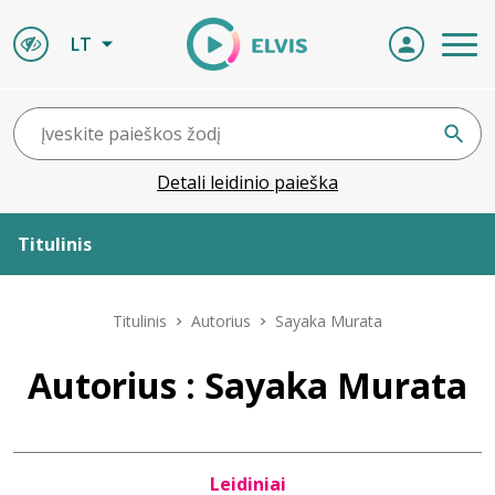
LT
Detali leidinio paieška
Titulinis
Apie ELVIS
Titulinis
Autorius
Sayaka Murata
Leidiniai
Autorius : Sayaka Murata
ELVIS atvyksta
Leidiniai
Naujienos