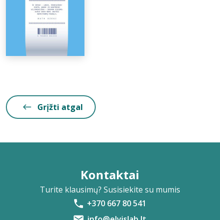
Grįžti atgal
Kontaktai
Turite klausimų? Susisiekite su mumis
+370 667 80 541
info@elvislab.lt