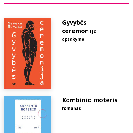
Bibliotekoms
Gyvybės
ceremonija
D.U.K.
apsakymai
+370 667 80 541
info@elvislab.lt
Kombinio moteris
romanas