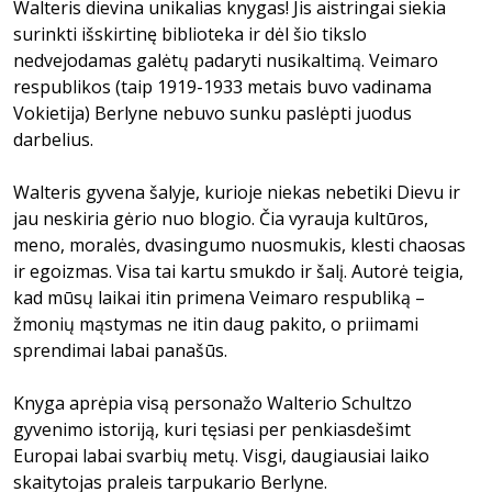
Walteris dievina unikalias knygas! Jis aistringai siekia
surinkti išskirtinę biblioteka ir dėl šio tikslo
nedvejodamas galėtų padaryti nusikaltimą. Veimaro
respublikos (taip 1919-1933 metais buvo vadinama
Vokietija) Berlyne nebuvo sunku paslėpti juodus
darbelius.
Walteris gyvena šalyje, kurioje niekas nebetiki Dievu ir
jau neskiria gėrio nuo blogio. Čia vyrauja kultūros,
meno, moralės, dvasingumo nuosmukis, klesti chaosas
ir egoizmas. Visa tai kartu smukdo ir šalį. Autorė teigia,
kad mūsų laikai itin primena Veimaro respubliką –
žmonių mąstymas ne itin daug pakito, o priimami
sprendimai labai panašūs.
Knyga aprėpia visą personažo Walterio Schultzo
gyvenimo istoriją, kuri tęsiasi per penkiasdešimt
Europai labai svarbių metų. Visgi, daugiausiai laiko
skaitytojas praleis tarpukario Berlyne.