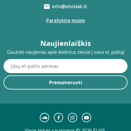
info@elvislab.lt
Parašykite mums
Naujienlaiškis
Gaukite naujienas apie leidinius tiesiai į savo el. paštą!
Prenumeruoti
Visos teisės saugomos © 2026 ELVIS.