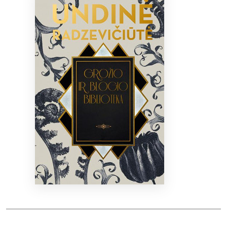
Bibliotekoms
D.U.K.
+370 667 80 541
info@elvislab.lt