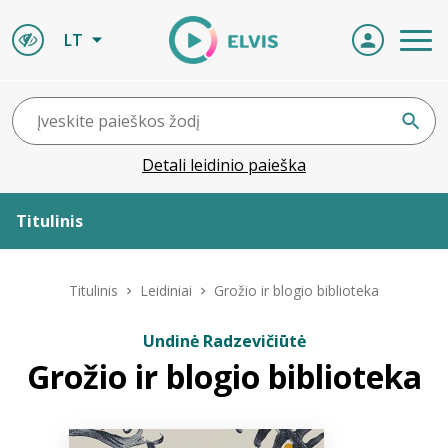
LT
Detali leidinio paieška
Titulinis
Apie ELVIS
Titulinis
Leidiniai
Grožio ir blogio biblioteka
Leidiniai
Undinė Radzevičiūtė
Grožio ir blogio biblioteka
ELVIS atvyksta
Naujienos