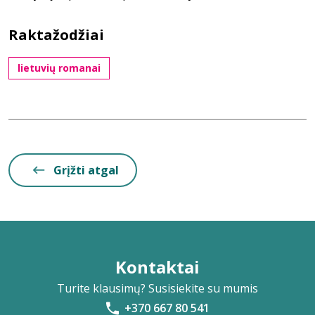
Raktažodžiai
lietuvių romanai
Grįžti atgal
Kontaktai
Turite klausimų? Susisiekite su mumis
+370 667 80 541