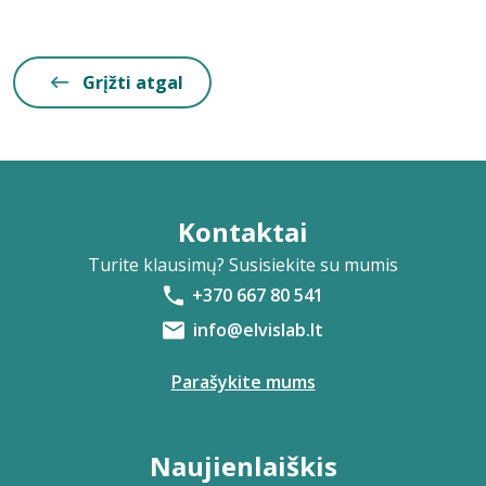
Grįžti atgal
Kontaktai
Turite klausimų? Susisiekite su mumis
+370 667 80 541
info@elvislab.lt
Parašykite mums
Naujienlaiškis