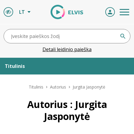
LT
Detali leidinio paieška
Titulinis
Apie ELVIS
Titulinis
Autorius
Jurgita Jasponytė
Leidiniai
Autorius : Jurgita
Jasponytė
ELVIS atvyksta
Naujienos