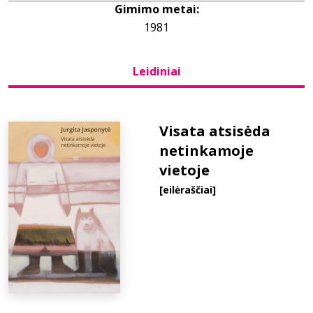
Gimimo metai:
1981
Bibliotekoms
Leidiniai
D.U.K.
+370 667 80 541
Visata atsisėda
netinkamoje
info@elvislab.lt
vietoje
[eilėraščiai]