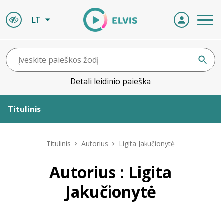
LT
Detali leidinio paieška
Titulinis
Apie ELVIS
Titulinis
Autorius
Ligita Jakučionytė
Leidiniai
Autorius : Ligita
Jakučionytė
ELVIS atvyksta
Naujienos