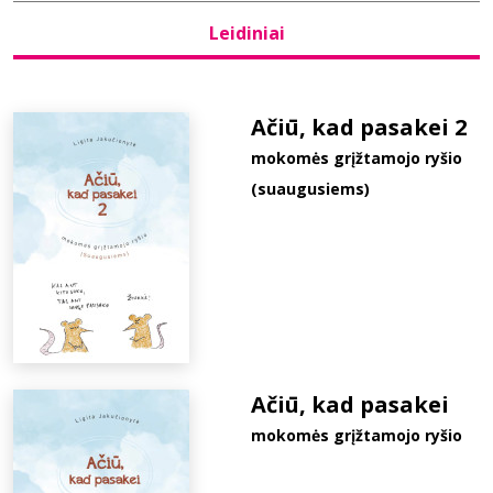
Leidiniai
Bibliotekoms
D.U.K.
Ačiū, kad pasakei 2
mokomės grįžtamojo ryšio
(suaugusiems)
+370 667 80 541
info@elvislab.lt
Ačiū, kad pasakei
mokomės grįžtamojo ryšio