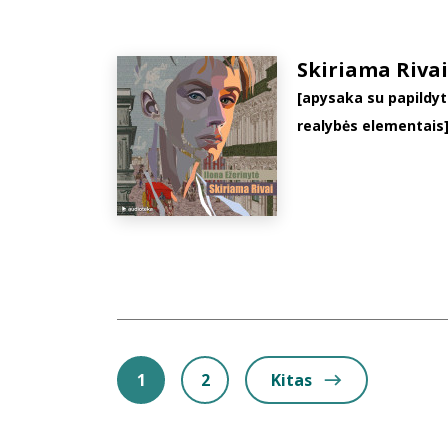
Skiriama Rivai
[apysaka su papildy
realybės elementais
1
2
Kitas