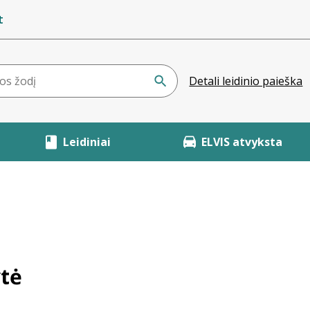
t
Detali leidinio paieška
Leidiniai
ELVIS atvyksta
ytė