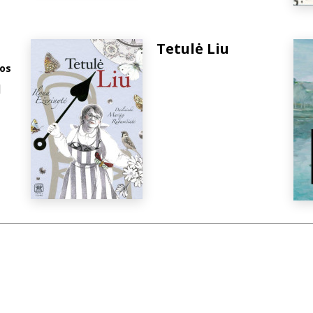
Tetulė Liu
tos
]