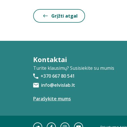
Grįžti atgal
Kontaktai
Turite klausimų? Susisiekite su mumis
+370 667 80 541
info@elvislab.lt
Parašykite mums