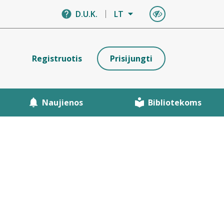
D.U.K.
LT
Registruotis
Prisijungti
Naujienos
Bibliotekoms