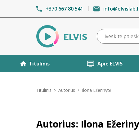
+370 667 80 541
info@elvislab.l
Titulinis
Apie ELVIS
Titulinis
Autorius
Ilona Ežerinytė
Autorius: Ilona Ežerin