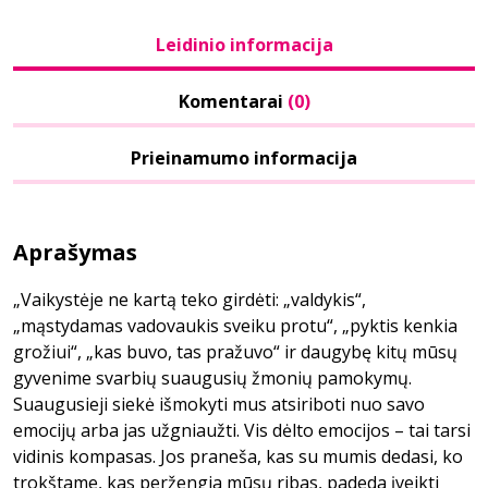
Leidinio informacija
Komentarai
(0)
Prieinamumo informacija
Aprašymas
„Vaikystėje ne kartą teko girdėti: „valdykis“,
„mąstydamas vadovaukis sveiku protu“, „pyktis kenkia
grožiui“, „kas buvo, tas pražuvo“ ir daugybę kitų mūsų
gyvenime svarbių suaugusių žmonių pamokymų.
Suaugusieji siekė išmokyti mus atsiriboti nuo savo
emocijų arba jas užgniaužti. Vis dėlto emocijos – tai tarsi
vidinis kompasas. Jos praneša, kas su mumis dedasi, ko
trokštame, kas peržengia mūsų ribas, padeda įveikti