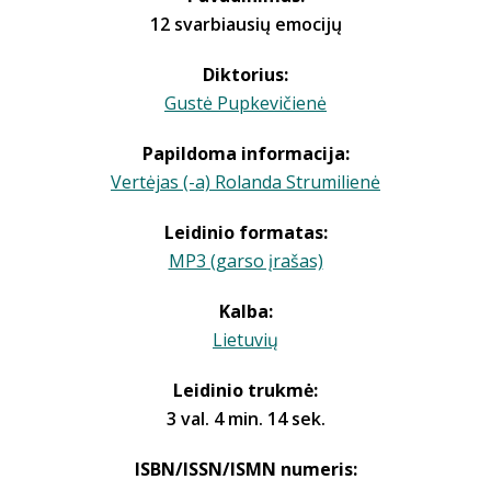
12 svarbiausių emocijų
Diktorius:
Gustė Pupkevičienė
Papildoma informacija:
Vertėjas (-a) Rolanda Strumilienė
Leidinio formatas:
MP3 (garso įrašas)
Kalba:
Lietuvių
Leidinio trukmė:
3 val. 4 min. 14 sek.
ISBN/ISSN/ISMN numeris: