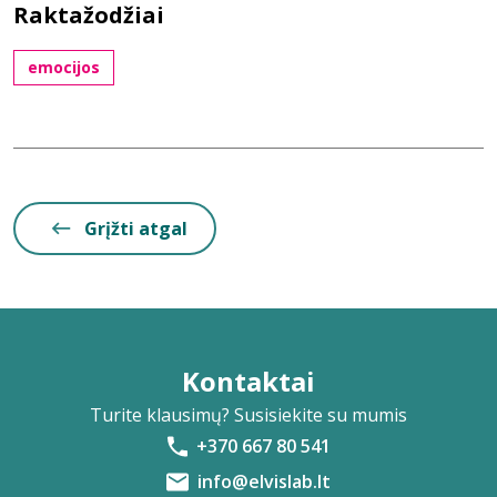
Raktažodžiai
emocijos
Grįžti atgal
Kontaktai
Turite klausimų? Susisiekite su mumis
+370 667 80 541
info@elvislab.lt