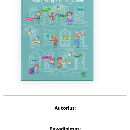
Bibliotekoms
D.U.K.
+370 667 80 541
info@elvislab.lt
Autorius:
--
Pavadinimas: