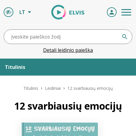
LT
Detali leidinio paieška
Titulinis
Apie ELVIS
Titulinis
Leidiniai
12 svarbiausių emocijų
Leidiniai
12 svarbiausių emocijų
ELVIS atvyksta
Naujienos