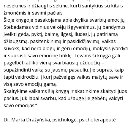
nesėkmes ir džiaugtis sėkme, kurti santykius su kitais
žmonėmis ir savimi pačiais.
Šioje knygoje pasakojama apie dvylika svarbių emocijų.
Stebėdamas vidinius veikėjų išgyvenimus, jų bandymus
įveikti gėdą, pyktį, baimę, ilgesį, liūdesį, jų patiriamą
džiaugsmą, pasitenkinimą ir pasididžiavimą, vaikas
suvoks, kad nėra blogų ir gerų emocijų, mokysis įvardyti
ir suprasti savo emocinę būklę. Tėvams ši knyga gali
pagelbėti atlikti vieną svarbiausių užduočių –
supažindinti vaiką su jausmų pasauliu. Jie supras, kaip
tapti veidrodžiu, į kurį pažvelgęs vaikas matytų save ir
visą savo emocijų gamą.
Skaitykime vaikams šią knygą ir skatinkime skaityti juos
pačius. Juk labai svarbu, kad užaugę jie gebėtų valdyti
savo emocijas.“
Dr. Marta Drażyńska, psichologė, psichoterapeutė