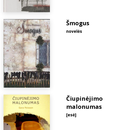
Šmogus
novelės
Čiupinėjimo
malonumas
[esė]