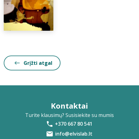
Grįžti atgal
Kontaktai
Turite klausimų? Susisiekite su mumis
+370 667 80 541
info@elvislab.lt