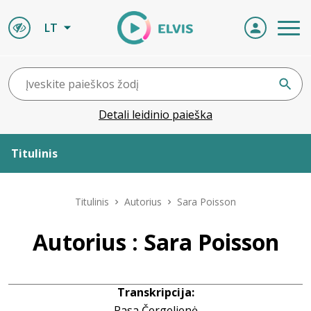
LT
Detali leidinio paieška
Titulinis
Apie ELVIS
Titulinis
Autorius
Sara Poisson
Leidiniai
Autorius : Sara Poisson
ELVIS atvyksta
Transkripcija:
Naujienos
Rasa Čergelienė