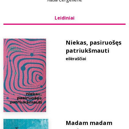
Bibliotekoms
Leidiniai
D.U.K.
Niekas, pasiruošęs
patriukšmauti
+370 667 80 541
eilėraščiai
info@elvislab.lt
Madam madam