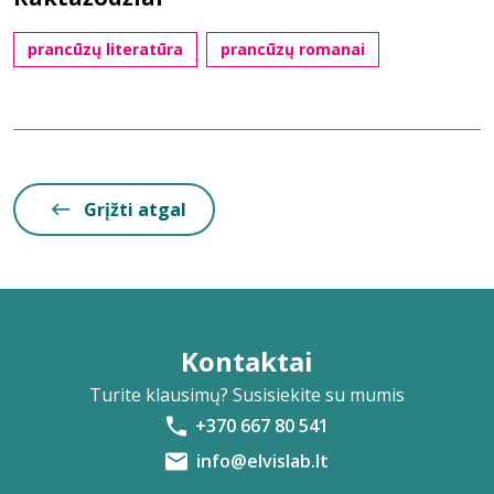
prancūzų literatūra
prancūzų romanai
Grįžti atgal
Kontaktai
Turite klausimų? Susisiekite su mumis
+370 667 80 541
info@elvislab.lt