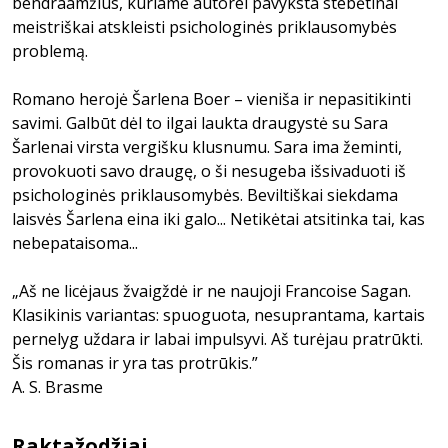
bendraamžius, kuriame autorei pavyksta stebėtinai
meistriškai atskleisti psichologinės priklausomybės
problemą.
Romano herojė Šarlena Boer – vieniša ir nepasitikinti
savimi. Galbūt dėl to ilgai laukta draugystė su Sara
Šarlenai virsta vergišku klusnumu. Sara ima žeminti,
provokuoti savo draugę, o ši nesugeba išsivaduoti iš
psichologinės priklausomybės. Beviltiškai siekdama
laisvės Šarlena eina iki galo... Netikėtai atsitinka tai, kas
nebepataisoma...
„Aš ne licėjaus žvaigždė ir ne naujoji Francoise Sagan.
Klasikinis variantas: spuoguota, nesuprantama, kartais
pernelyg uždara ir labai impulsyvi. Aš turėjau pratrūkti.
Šis romanas ir yra tas protrūkis.”
A. S. Brasme
Raktažodžiai