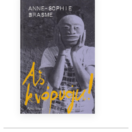
Bibliotekoms
D.U.K.
+370 667 80 541
info@elvislab.lt