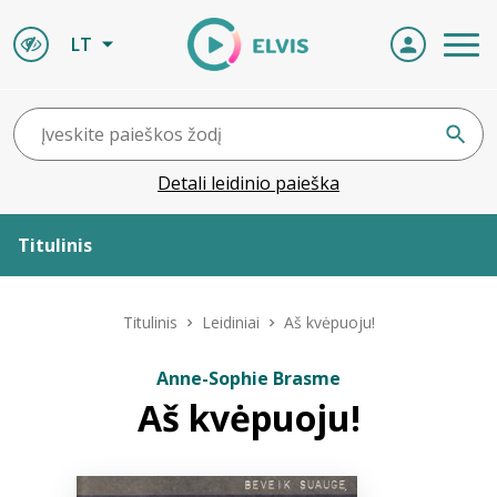
LT
Detali leidinio paieška
Titulinis
Apie ELVIS
Titulinis
Leidiniai
Aš kvėpuoju!
Leidiniai
Anne-Sophie Brasme
Aš kvėpuoju!
ELVIS atvyksta
Naujienos