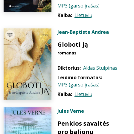
MP3 (garso įrašas)
Kalba:
Lietuvių
Jean-Baptiste Andrea
Globoti ją
romanas
Diktorius:
Aldas Stulpinas
Leidinio formatas:
MP3 (garso įrašas)
Kalba:
Lietuvių
Jules Verne
Penkios savaitės
oro balionu