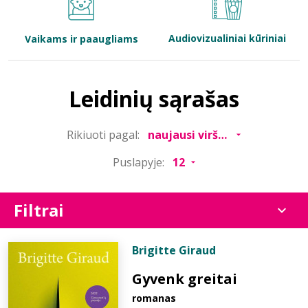
Bibliotekoms
Audiovizualiniai kūriniai
Vaikams ir paaugliams
D.U.K.
Leidinių sąrašas
+370 667 80 541
Rikiuoti pagal:
info@elvislab.lt
Puslapyje:
Filtrai
Brigitte Giraud
Gyvenk greitai
romanas