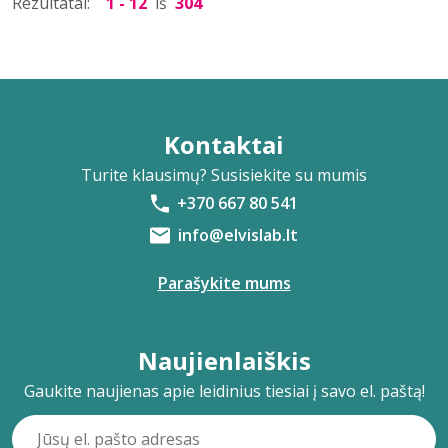
Rezultatai:
1 - 12
iš
304
Kontaktai
Turite klausimų? Susisiekite su mumis
+370 667 80 541
info@elvislab.lt
Parašykite mums
Naujienlaiškis
Gaukite naujienas apie leidinius tiesiai į savo el. paštą!