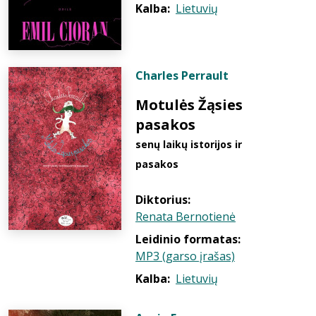
Kalba:
Lietuvių
Charles Perrault
Motulės Žąsies
pasakos
senų laikų istorijos ir
pasakos
Diktorius:
Renata Bernotienė
Leidinio formatas:
MP3 (garso įrašas)
Kalba:
Lietuvių