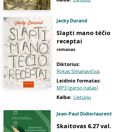
Jacky Durand
Slapti mano tėčio
receptai
romanas
Diktorius:
Rokas Simanavičius
Leidinio formatas:
MP3 (garso įrašas)
Kalba:
Lietuvių
Jean-Paul Didierlaurent
Skaitovas 6.27 val.