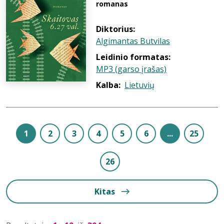
romanas
Diktorius:
Algimantas Butvilas
Leidinio formatas:
MP3 (garso įrašas)
Kalba:
Lietuvių
1
2
3
4
5
6
...
25
26
Kitas