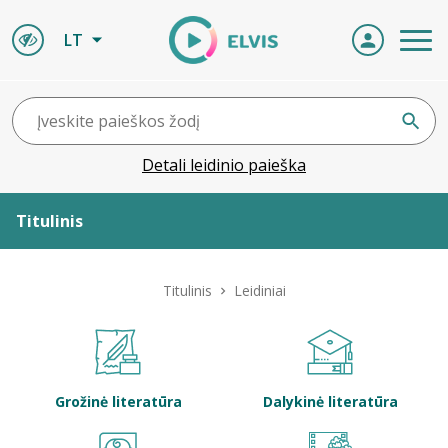
LT
Detali leidinio paieška
Titulinis
Apie ELVIS
Titulinis
Leidiniai
Leidiniai
ELVIS atvyksta
Grožinė literatūra
Dalykinė literatūra
Naujienos