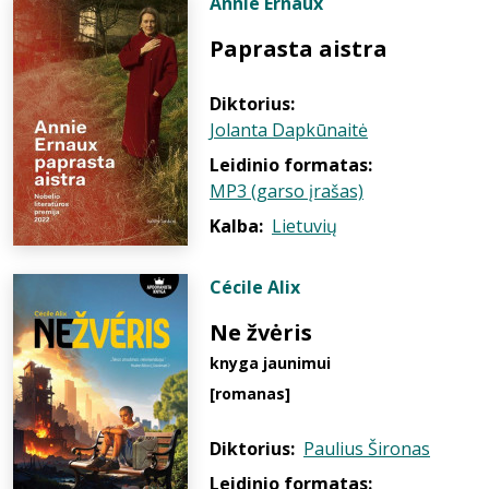
Annie Ernaux
Paprasta aistra
Diktorius:
Jolanta Dapkūnaitė
Leidinio formatas:
MP3 (garso įrašas)
Kalba:
Lietuvių
Cécile Alix
Ne žvėris
knyga jaunimui
[romanas]
Diktorius:
Paulius Šironas
Leidinio formatas: