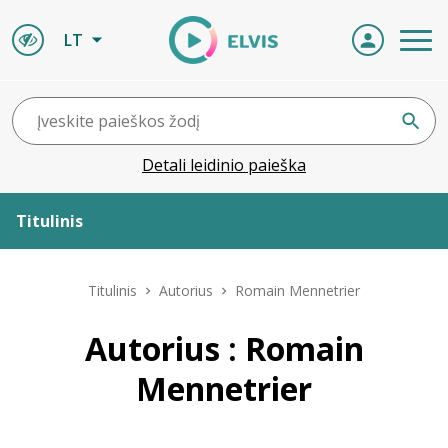
LT
Detali leidinio paieška
Titulinis
Apie ELVIS
Titulinis
Autorius
Romain Mennetrier
Leidiniai
Autorius : Romain
Mennetrier
ELVIS atvyksta
Naujienos