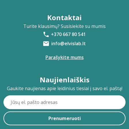
Kontaktai
Turite klausimų? Susisiekite su mumis
+370 667 80 541
info@elvislab.lt
Parašykite mums
Naujienlaiškis
Gaukite naujienas apie leidinius tiesiai į savo el. paštą!
Prenumeruoti