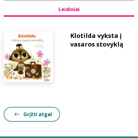
Leidiniai
Bibliotekoms
D.U.K.
Klotilda vyksta į
vasaros stovyklą
+370 667 80 541
info@elvislab.lt
Grįžti atgal