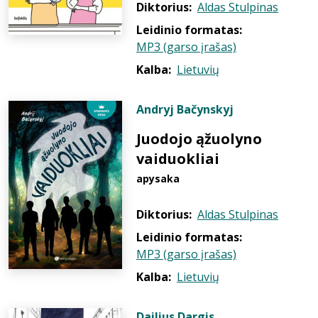
Diktorius:
Aldas Stulpinas
Leidinio formatas:
MP3 (garso įrašas)
Kalba:
Lietuvių
Andryj Bačynskyj
Juodojo ąžuolyno
vaiduokliai
apysaka
Diktorius:
Aldas Stulpinas
Leidinio formatas:
MP3 (garso įrašas)
Kalba:
Lietuvių
Dailius Dargis