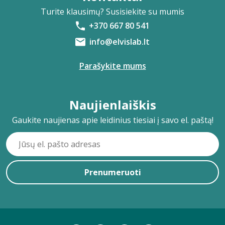
Turite klausimų? Susisiekite su mumis
+370 667 80 541
info@elvislab.lt
Parašykite mums
Naujienlaiškis
Gaukite naujienas apie leidinius tiesiai į savo el. paštą!
Prenumeruoti