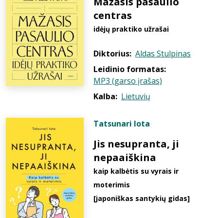
Mažasis pasaulio
centras
idėjų praktiko užrašai
Diktorius:
Aldas Stulpinas
Leidinio formatas:
MP3 (garso įrašas)
Kalba:
Lietuvių
Tatsunari Iota
Jis nesupranta, ji
nepaaiškina
kaip kalbėtis su vyrais ir
moterimis
[japoniškas santykių gidas]