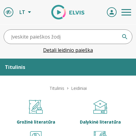
LT
Detali leidinio paieška
Titulinis
Apie ELVIS
Titulinis
Leidiniai
Leidiniai
ELVIS atvyksta
Grožinė literatūra
Dalykinė literatūra
Naujienos