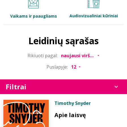
Bibliotekoms
Audiovizualiniai kūriniai
Vaikams ir paaugliams
D.U.K.
Leidinių sąrašas
+370 667 80 541
Rikiuoti pagal:
info@elvislab.lt
Puslapyje:
Filtrai
Timothy Snyder
Apie laisvę