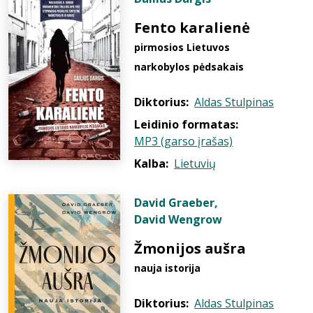
Fento karalienė
pirmosios Lietuvos
narkobylos pėdsakais
Diktorius:
Aldas Stulpinas
Leidinio formatas:
MP3 (garso įrašas)
Kalba:
Lietuvių
David Graeber
,
David Wengrow
Žmonijos aušra
nauja istorija
Diktorius:
Aldas Stulpinas