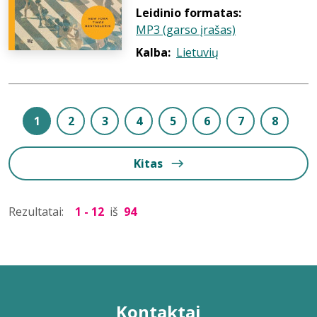
Leidinio formatas:
MP3 (garso įrašas)
Kalba:
Lietuvių
1
2
3
4
5
6
7
8
Kitas
Rezultatai:
1 - 12
iš
94
Kontaktai