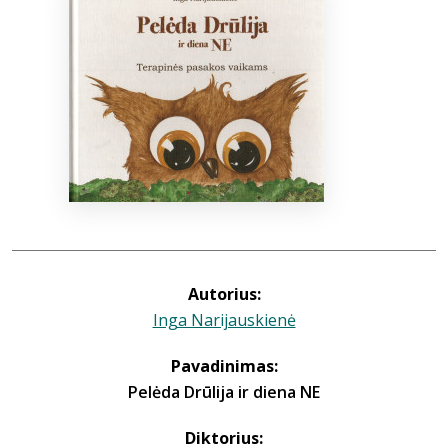
Bibliotekoms
D.U.K.
+370 667 80 541
info@elvislab.lt
Autorius:
Inga Narijauskienė
Pavadinimas:
Pelėda Drūlija ir diena NE
Diktorius: