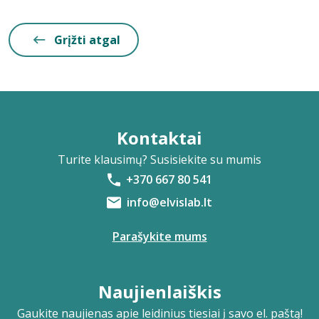
Grįžti atgal
Kontaktai
Turite klausimų? Susisiekite su mumis
+370 667 80 541
info@elvislab.lt
Parašykite mums
Naujienlaiškis
Gaukite naujienas apie leidinius tiesiai į savo el. paštą!