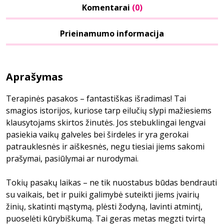
Komentarai
(0)
Prieinamumo informacija
Aprašymas
Terapinės pasakos – fantastiškas išradimas! Tai
smagios istorijos, kuriose tarp eilučių slypi mažiesiems
klausytojams skirtos žinutės. Jos stebuklingai lengvai
pasiekia vaikų galveles bei širdeles ir yra gerokai
patrauklesnės ir aiškesnės, negu tiesiai jiems sakomi
prašymai, pasiūlymai ar nurodymai.
Tokių pasakų laikas – ne tik nuostabus būdas bendrauti
su vaikais, bet ir puiki galimybė suteikti jiems įvairių
žinių, skatinti mąstymą, plėsti žodyną, lavinti atmintį,
puoselėti kūrybiškumą. Tai geras metas megzti tvirtą