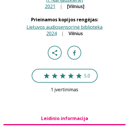
[I. Narijauskienė]
2021
|
|
[Vilnius]
Prieinamos kopijos rengėjas:
Lietuvos audiosensorinė biblioteka
2024
|
|
Vilnius
5.0
1 įvertinimas
Leidinio informacija