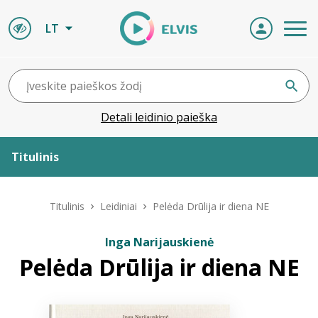
LT
Detali leidinio paieška
Titulinis
Apie ELVIS
Titulinis
Leidiniai
Pelėda Drūlija ir diena NE
Leidiniai
Inga Narijauskienė
Pelėda Drūlija ir diena NE
ELVIS atvyksta
Naujienos