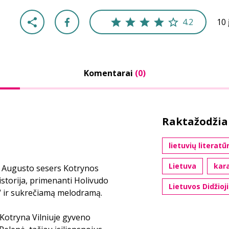
4.2
10 
Komentarai
(0)
Raktažodžia
lietuvių literatū
Lietuva
kara
 Augusto sesers Kotrynos
 istorija, primenanti Holivudo
Lietuvos Didžioj
“ ir sukrečiamą melodramą.
Kotryna Vilniuje gyveno