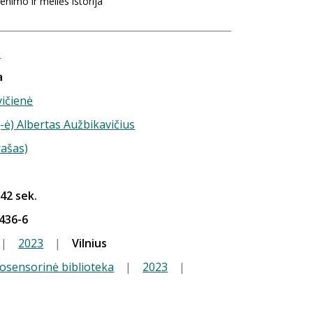
nimo ir meilės istorija
ė
a
ičienė
-ė) Albertas Aužbikavičius
rašas)
 42 sek.
436-6
|
2023
|
Vilnius
iosensorinė biblioteka
|
2023
|