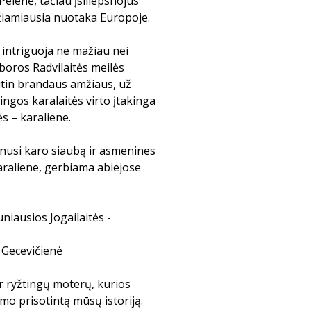
elenė, tačiau įsiliepsnojus
džiamiausia nuotaka Europoje.
a intriguoja ne mažiau nei
boros Radvilaitės meilės
s itin brandaus amžiaus, už
ingos karalaitės virto įtakinga
s – karaliene.
enusi karo siaubą ir asmenines
araliene, gerbiama abiejose
auniausios Jogailaitės -
 Gecevičienė
 ir ryžtingų moterų, kurios
zmo prisotintą mūsų istoriją.