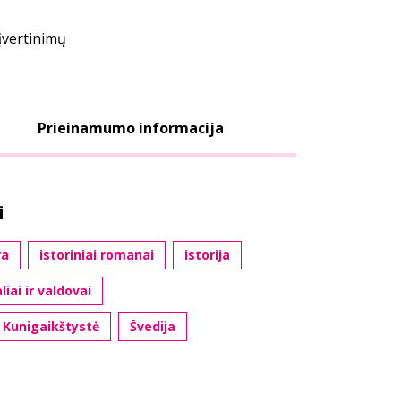
įvertinimų
Prieinamumo informacija
i
ra
istoriniai romanai
istorija
liai ir valdovai
i Kunigaikštystė
Švedija