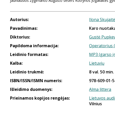
jauniausios Žygimanto Augusto sesers Kotrynos Jogailaitės gyve
Autorius:
Ilona Skujait
Pavadinimas:
Karo nuotak
Diktorius:
Gustė Pupkev
Papildoma informacija:
Operatorius (
Leidinio formatas:
MP3 (garso į
Kalba:
Lietuvių
Leidinio trukmė:
8 val. 50 min.
ISBN/ISSN/ISMN numeris:
978-609-01-5
Išleidimo duomenys:
Alma littera
Prieinamos kopijos rengėjas:
Lietuvos aud
Vilnius