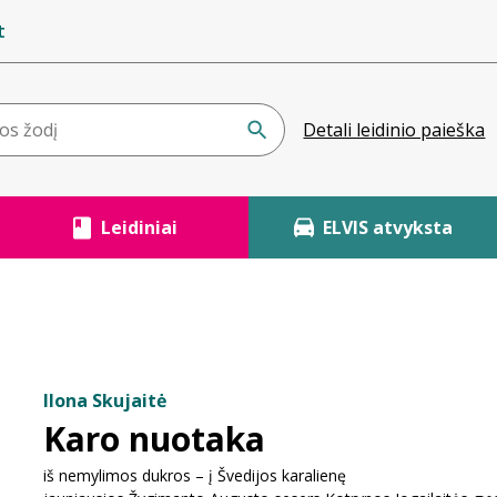
t
Detali leidinio paieška
Leidiniai
ELVIS atvyksta
Ilona Skujaitė
Karo nuotaka
iš nemylimos dukros – į Švedijos karalienę