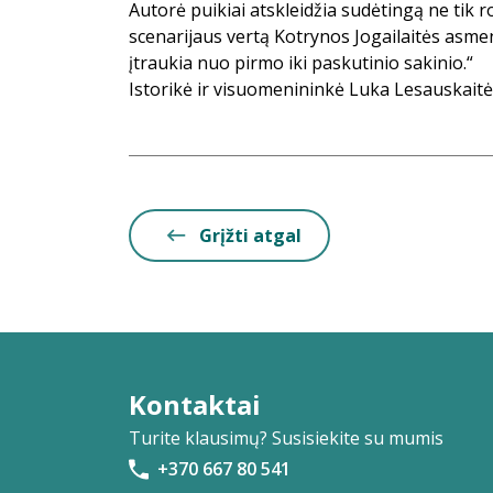
Autorė puikiai atskleidžia sudėtingą ne tik r
scenarijaus vertą Kotrynos Jogailaitės asme
įtraukia nuo pirmo iki paskutinio sakinio.“
Istorikė ir visuomenininkė Luka Lesauskaitė
Grįžti atgal
Kontaktai
Turite klausimų? Susisiekite su mumis
+370 667 80 541