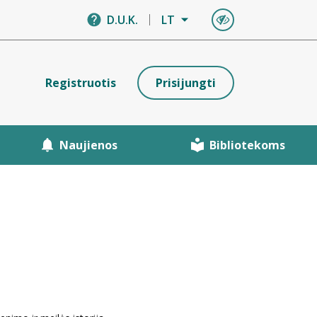
D.U.K.
LT
Registruotis
Prisijungti
Naujienos
Bibliotekoms