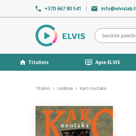
+370 667 80 541
info@elvislab.l
Titulinis
Apie ELVIS
Titulinis
Leidiniai
Karo nuotaka