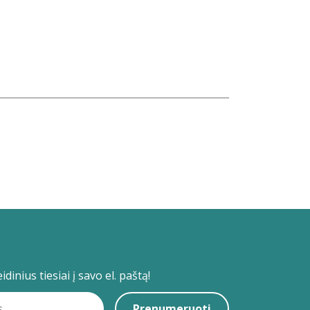
dinius tiesiai į savo el. paštą!
Prenumeruoti