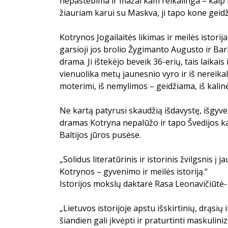
nepastebima ir mažai kam reikalinga – kaip P
žiauriam karui su Maskva, ji tapo kone gei
Kotrynos Jogailaitės likimas ir meilės istorij
garsioji jos brolio Žygimanto Augusto ir Bar
drama. Ji ištekėjo beveik 36-erių, tais laikai
vienuolika metų jaunesnio vyro ir iš nereikal
moterimi, iš nemylimos – geidžiama, iš kalinė
Ne kartą patyrusi skaudžią išdavystę, išgyv
dramas Kotryna nepalūžo ir tapo Švedijos k
Baltijos jūros pusėse.
„Solidus literatūrinis ir istorinis žvilgsnis į j
Kotrynos – gyvenimo ir meilės istoriją.“
Istorijos mokslų daktarė Rasa Leonavičiūtė-
„Lietuvos istorijoje apstu išskirtinių, drąsių
šiandien gali įkvėpti ir praturtinti maskulini