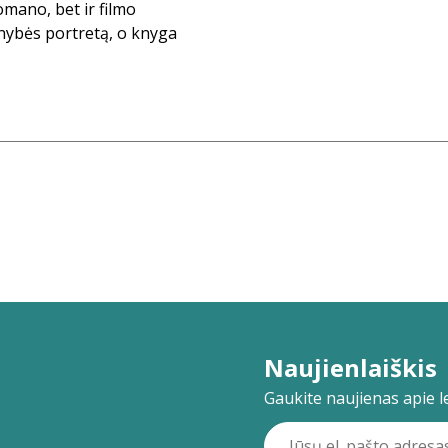
omano, bet ir filmo
nybės portretą, o knyga
Naujienlaiškis
Gaukite naujienas apie lei