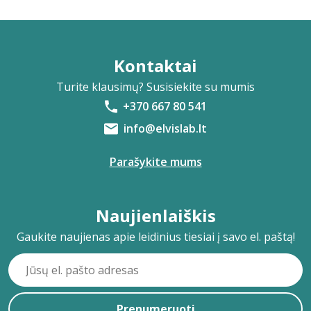
Kontaktai
Turite klausimų? Susisiekite su mumis
+370 667 80 541
info@elvislab.lt
Parašykite mums
Naujienlaiškis
Gaukite naujienas apie leidinius tiesiai į savo el. paštą!
Prenumeruoti