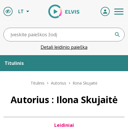
LT
Detali leidinio paieška
Titulinis
Apie ELVIS
Titulinis
Autorius
Ilona Skujaitė
Leidiniai
Autorius : Ilona Skujaitė
ELVIS atvyksta
Leidiniai
Naujienos