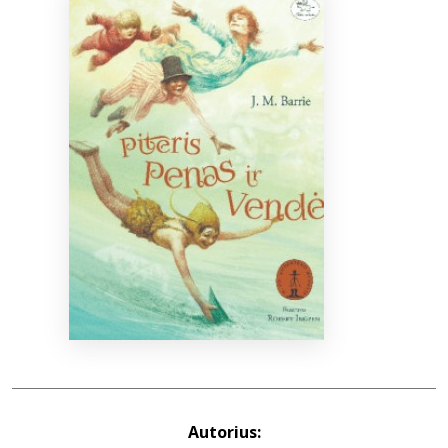
Bibliotekoms
D.U.K.
+370 667 80 541
info@elvislab.lt
Autorius: