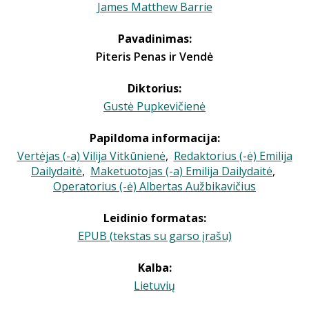
James Matthew Barrie
Pavadinimas:
Piteris Penas ir Vendė
Diktorius:
Gustė Pupkevičienė
Papildoma informacija:
Vertėjas (-a) Vilija Vitkūnienė
,
Redaktorius (-ė) Emilija
Dailydaitė
,
Maketuotojas (-a) Emilija Dailydaitė
,
Operatorius (-ė) Albertas Aužbikavičius
Leidinio formatas:
EPUB (tekstas su garso įrašu)
Kalba:
Lietuvių