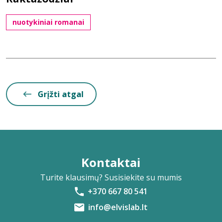
nuotykiniai romanai
Grįžti atgal
Kontaktai
Turite klausimų? Susisiekite su mumis
+370 667 80 541
info@elvislab.lt