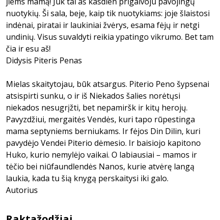
jiems mamą! Juk tai aš kasdien prigalvoju pavojingų
nuotykių. Ši sala, beje, kaip tik nuotykiams: joje šlaistosi
indėnai, piratai ir laukiniai žvėrys, esama fėjų ir netgi
undinių. Visus suvaldyti reikia ypatingo vikrumo. Bet tam
čia ir esu aš!
Didysis Piteris Penas
Mielas skaitytojau, būk atsargus. Piterio Peno šypsenai
atsispirti sunku, o ir iš Niekados šalies norėtųsi
niekados nesugrįžti, bet nepamiršk ir kitų herojų.
Pavyzdžiui, mergaitės Vendės, kuri tapo rūpestinga
mama septyniems berniukams. Ir fėjos Din Dilin, kuri
pavydėjo Vendei Piterio dėmesio. Ir baisiojo kapitono
Huko, kurio nemylėjo vaikai. O labiausiai – mamos ir
tėčio bei niūfaundlendės Nanos, kurie atvėrę langą
laukia, kada tu šią knygą perskaitysi iki galo.
Autorius
Raktažodžiai