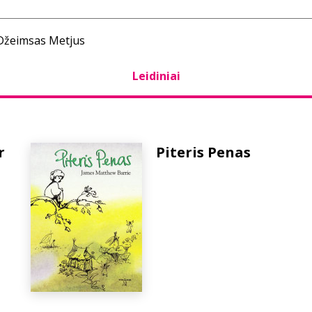
 Džeimsas Metjus
Leidiniai
r
Piteris Penas