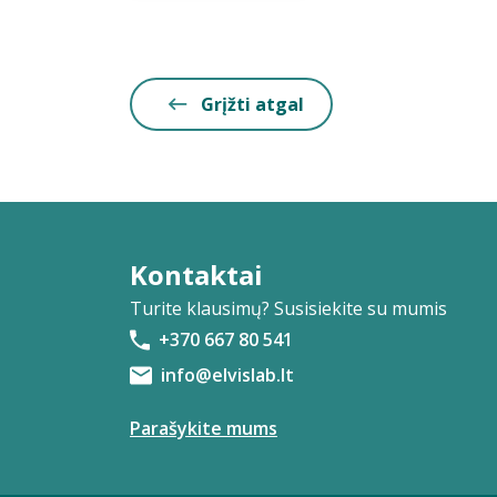
Grįžti atgal
Kontaktai
Turite klausimų? Susisiekite su mumis
+370 667 80 541
info@elvislab.lt
Parašykite mums