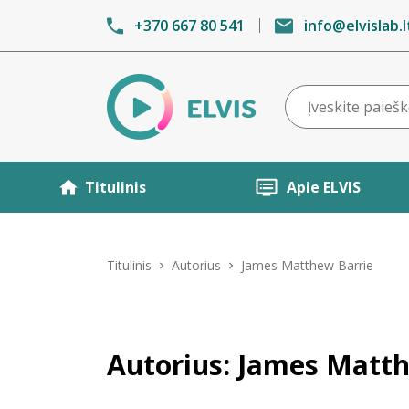
+370 667 80 541
info@elvislab.l
Titulinis
Apie ELVIS
Titulinis
Autorius
James Matthew Barrie
Autorius: James Matt