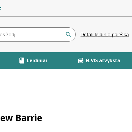
t
Detali leidinio paieška
Leidiniai
ELVIS atvyksta
hew Barrie