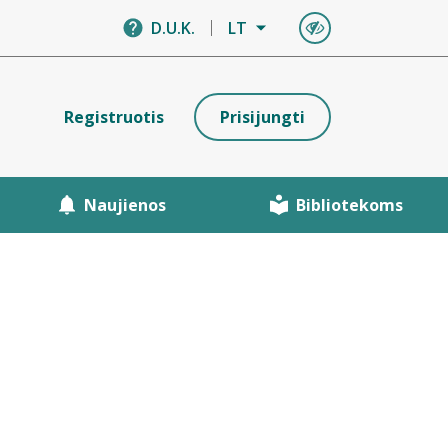
D.U.K.
LT
Registruotis
Prisijungti
Naujienos
Bibliotekoms