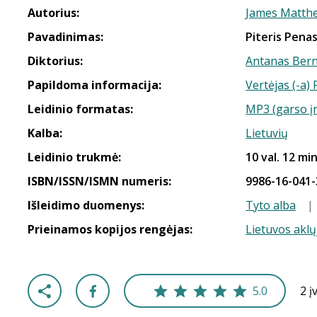
Autorius:
James Matthe
Pavadinimas:
Piteris Pena
Diktorius:
Antanas Ber
Papildoma informacija:
Vertėjas (-a)
Leidinio formatas:
MP3 (garso į
Kalba:
Lietuvių
Leidinio trukmė:
10 val. 12 min
ISBN/ISSN/ISMN numeris:
9986-16-041-
Išleidimo duomenys:
Tyto alba
|
Prieinamos kopijos rengėjas:
Lietuvos aklų
5.0
2 į