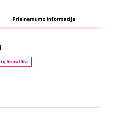
Prieinamumo informacija
i
tų literatūra