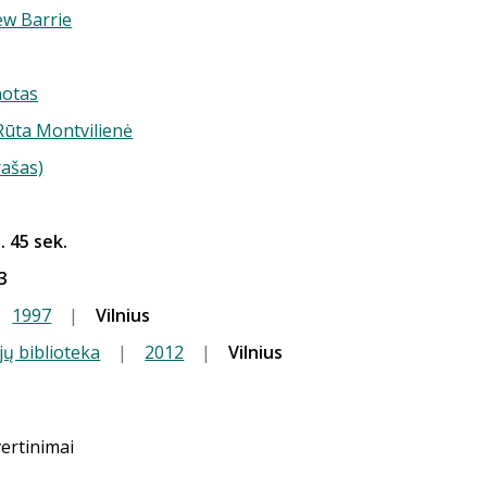
w Barrie
s
notas
 Rūta Montvilienė
rašas)
. 45 sek.
3
1997
|
Vilnius
jų biblioteka
|
2012
|
Vilnius
vertinimai