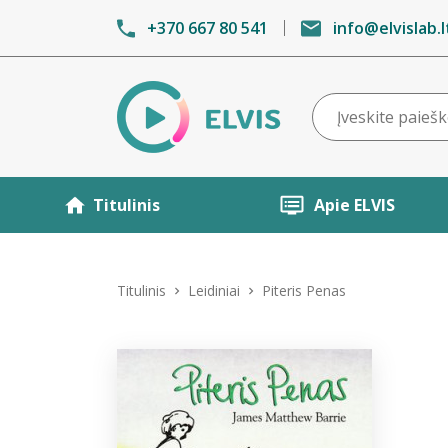
+370 667 80 541
info@elvislab.l
Titulinis
Apie ELVIS
Titulinis
Leidiniai
Piteris Penas