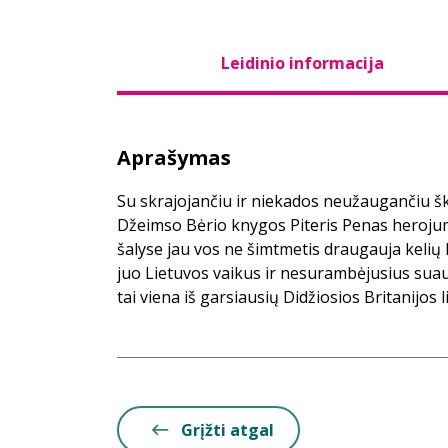
Leidinio informacija
Aprašymas
Su skrajojančiu ir niekados neužaugančiu š
Džeimso Bėrio knygos Piteris Penas herojum
šalyse jau vos ne šimtmetis draugauja kelių 
juo Lietuvos vaikus ir nesurambėjusius suau
tai viena iš garsiausių Didžiosios Britanijos 
Grįžti atgal