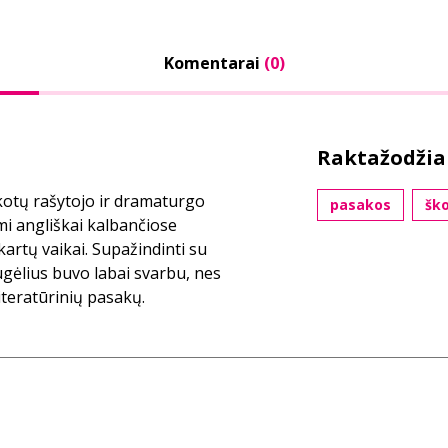
Komentarai
(0)
Raktažodžia
kotų rašytojo ir dramaturgo
pasakos
ško
i angliškai kalbančiose
kartų vaikai. Supažindinti su
gėlius buvo labai svarbu, nes
literatūrinių pasakų.