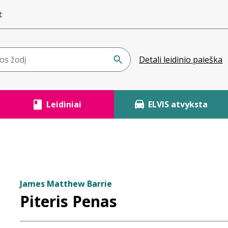
t
Detali leidinio paieška
Leidiniai
ELVIS atvyksta
James Matthew Barrie
Piteris Penas