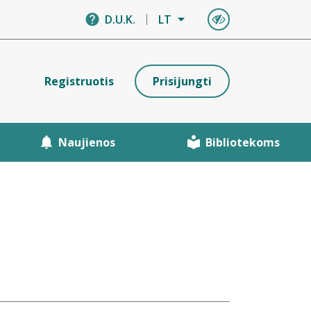
D.U.K.
LT
Registruotis
Prisijungti
Naujienos
Bibliotekoms