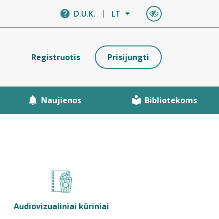
D.U.K.
LT
Registruotis
Prisijungti
Naujienos
Bibliotekoms
Audiovizualiniai kūriniai