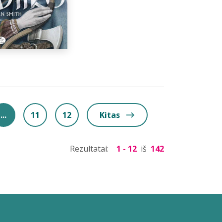
...
11
12
Kitas
Rezultatai:
1 - 12
iš
142