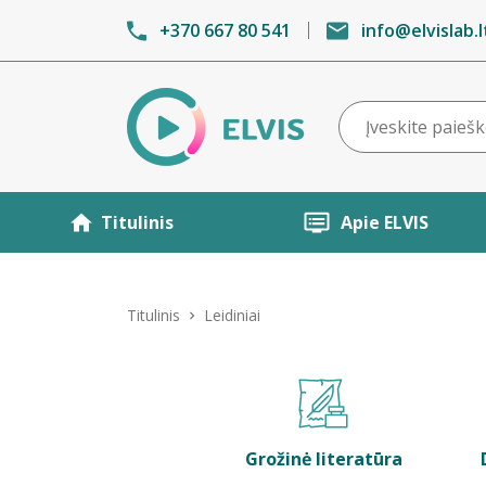
+370 667 80 541
info@elvislab.l
Titulinis
Apie ELVIS
Titulinis
Leidiniai
Grožinė literatūra