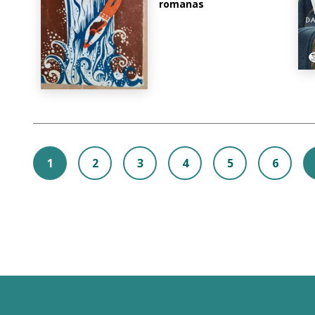
romanas
1
2
3
4
5
6