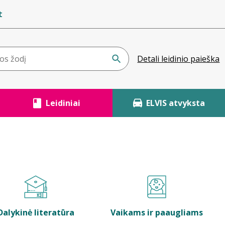
t
Detali leidinio paieška
Leidiniai
ELVIS atvyksta
Dalykinė literatūra
Vaikams ir paaugliams