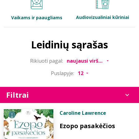
Bibliotekoms
Audiovizualiniai kūriniai
Vaikams ir paaugliams
D.U.K.
Leidinių sąrašas
+370 667 80 541
Rikiuoti pagal:
info@elvislab.lt
Puslapyje:
Filtrai
Caroline Lawrence
Ezopo pasakėčios