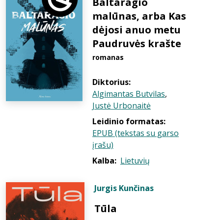
Baltaragio
malūnas, arba Kas
dėjosi anuo metu
Paudruvės krašte
romanas
Diktorius:
Algimantas Butvilas
,
Justė Urbonaitė
Leidinio formatas:
EPUB (tekstas su garso
įrašu)
Kalba:
Lietuvių
Jurgis Kunčinas
Tūla