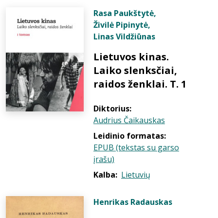
Rasa Paukštytė
,
Živilė Pipinytė
,
Linas Vildžiūnas
Lietuvos kinas.
Laiko slenksčiai,
raidos ženklai. T. 1
Diktorius:
Audrius Čaikauskas
Leidinio formatas:
EPUB (tekstas su garso
įrašu)
Kalba:
Lietuvių
Henrikas Radauskas