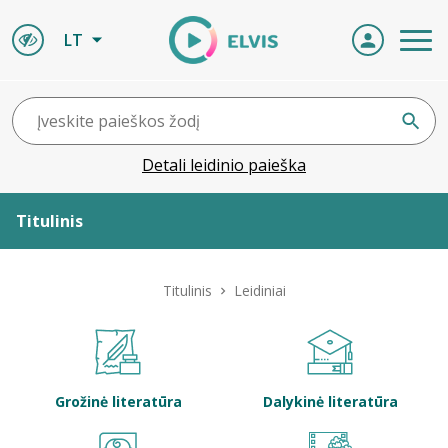
LT
Detali leidinio paieška
Titulinis
Apie ELVIS
Titulinis
Leidiniai
Leidiniai
ELVIS atvyksta
Grožinė literatūra
Dalykinė literatūra
Naujienos