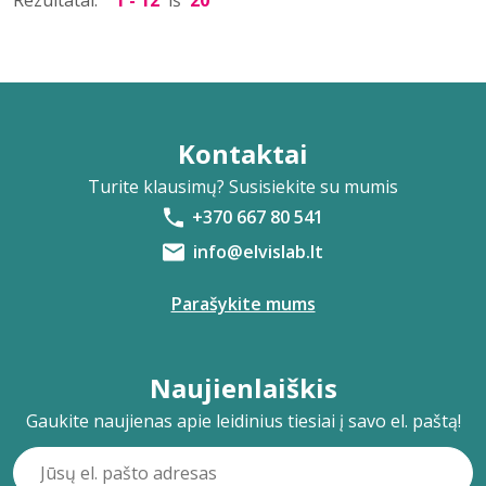
Rezultatai:
1 - 12
iš
20
Kontaktai
Turite klausimų? Susisiekite su mumis
+370 667 80 541
info@elvislab.lt
Parašykite mums
Naujienlaiškis
Gaukite naujienas apie leidinius tiesiai į savo el. paštą!