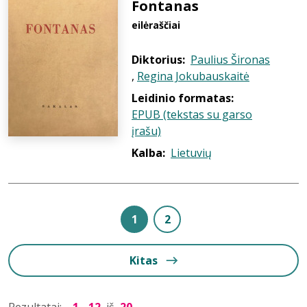
Fontanas
eilėraščiai
Diktorius:
Paulius Šironas
,
Regina Jokubauskaitė
Leidinio formatas:
EPUB (tekstas su garso
įrašu)
Kalba:
Lietuvių
1
2
Kitas