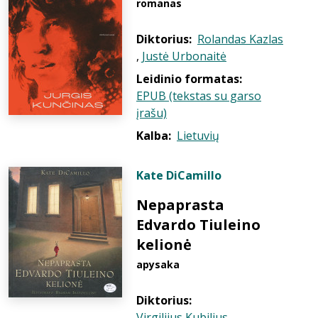
romanas
Diktorius:
Rolandas Kazlas
,
Justė Urbonaitė
Leidinio formatas:
EPUB (tekstas su garso
įrašu)
Kalba:
Lietuvių
Kate DiCamillo
Nepaprasta
Edvardo Tiuleino
kelionė
apysaka
Diktorius:
Virgilijus Kubilius