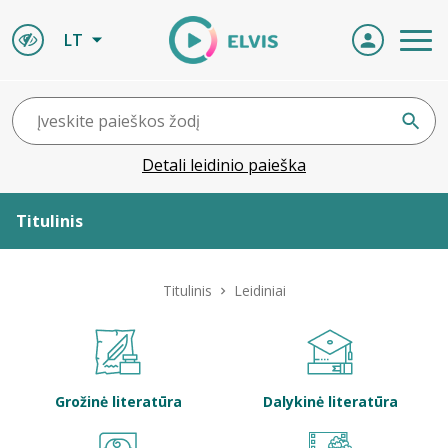
LT
Detali leidinio paieška
Titulinis
Apie ELVIS
Titulinis
Leidiniai
Leidiniai
ELVIS atvyksta
Grožinė literatūra
Dalykinė literatūra
Naujienos