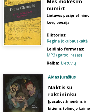
Mes mokėsim
numirt
Lietuvos pasipriešinimo
kovų poezija
Diktorius:
Regina Jokubauskaitė
Leidinio formatas:
MP3 (garso įrašas)
Kalba:
Lietuvių
Aidas Jurašius
Naktis su
raktininku
[pasakos žmonėms ir
kitiems tolimojo kaimo