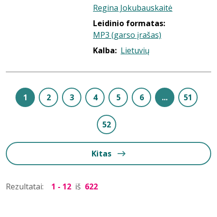
Regina Jokubauskaitė
Leidinio formatas:
MP3 (garso įrašas)
Kalba:
Lietuvių
1
2
3
4
5
6
...
51
52
Kitas
Rezultatai:
1 - 12
iš
622