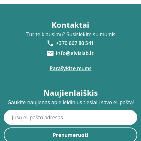
Kontaktai
Turite klausimų? Susisiekite su mumis
+370 667 80 541
info@elvislab.lt
Parašykite mums
Naujienlaiškis
Gaukite naujienas apie leidinius tiesiai į savo el. paštą!
Prenumeruoti