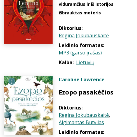
viduramžius ir iš istorijos
išbrauktas moteris
Diktorius:
Regina Jokubauskaitė
Leidinio formatas:
MP3 (garso įrašas)
Kalba:
Lietuvių
Caroline Lawrence
Ezopo pasakėčios
Diktorius:
Regina Jokubauskaitė
,
Algimantas Butvilas
Leidinio formatas: