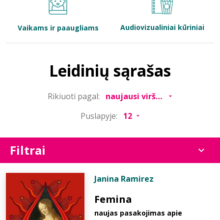
Bibliotekoms
Audiovizualiniai kūriniai
Vaikams ir paaugliams
D.U.K.
Leidinių sąrašas
+370 667 80 541
Rikiuoti pagal:
info@elvislab.lt
Puslapyje:
Filtrai
Janina Ramirez
Femina
naujas pasakojimas apie