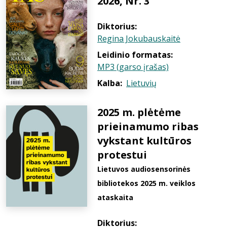
2026, Nr. 3
Diktorius:
Regina Jokubauskaitė
Leidinio formatas:
MP3 (garso įrašas)
Kalba:
Lietuvių
2025 m. plėtėme
prieinamumo ribas
vykstant kultūros
protestui
Lietuvos audiosensorinės
bibliotekos 2025 m. veiklos
ataskaita
Diktorius: