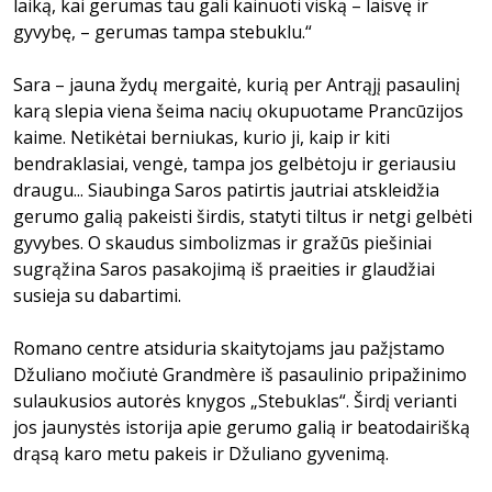
laiką, kai gerumas tau gali kainuoti viską – laisvę ir
gyvybę, – gerumas tampa stebuklu.“
Sara – jauna žydų mergaitė, kurią per Antrąjį pasaulinį
karą slepia viena šeima nacių okupuotame Prancūzijos
kaime. Netikėtai berniukas, kurio ji, kaip ir kiti
bendraklasiai, vengė, tampa jos gelbėtoju ir geriausiu
draugu... Siaubinga Saros patirtis jautriai atskleidžia
gerumo galią pakeisti širdis, statyti tiltus ir netgi gelbėti
gyvybes. O skaudus simbolizmas ir gražūs piešiniai
sugrąžina Saros pasakojimą iš praeities ir glaudžiai
susieja su dabartimi.
Romano centre atsiduria skaitytojams jau pažįstamo
Džuliano močiutė Grandmère iš pasaulinio pripažinimo
sulaukusios autorės knygos „Stebuklas“. Širdį verianti
jos jaunystės istorija apie gerumo galią ir beatodairišką
drąsą karo metu pakeis ir Džuliano gyvenimą.