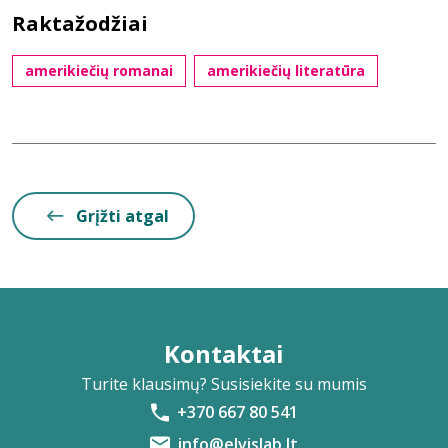
Raktažodžiai
amerikiečių romanai
amerikiečių literatūra
Grįžti atgal
Kontaktai
Turite klausimų? Susisiekite su mumis
+370 667 80 541
info@elvislab.lt