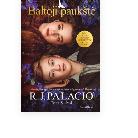
Bibliotekoms
D.U.K.
+370 667 80 541
info@elvislab.lt