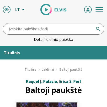
LT
Detali leidinio paieška
Titulinis
Apie ELVIS
Titulinis
Leidiniai
Baltoji paukštė
Leidiniai
Raquel J. Palacio, Erica S. Perl
Baltoji paukštė
ELVIS atvyksta
Naujienos