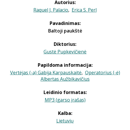
Autorius:
Raquel J. Palacio
,
Erica S. Perl
Pavadinimas:
Baltoji paukštė
Diktorius:
Gustė Pupkevičienė
Papildoma informacija:
Vertėjas (-a) Gabija Karpauskaitė
,
Operatorius (-ė)
Albertas Aužbikavičius
Leidinio formatas:
MP3 (garso įrašas)
Kalba:
Lietuvių