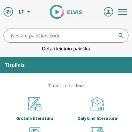
LT
Detali leidinio paieška
Titulinis
Apie ELVIS
Titulinis
Leidiniai
Leidiniai
ELVIS atvyksta
Grožinė literatūra
Dalykinė literatūra
Naujienos