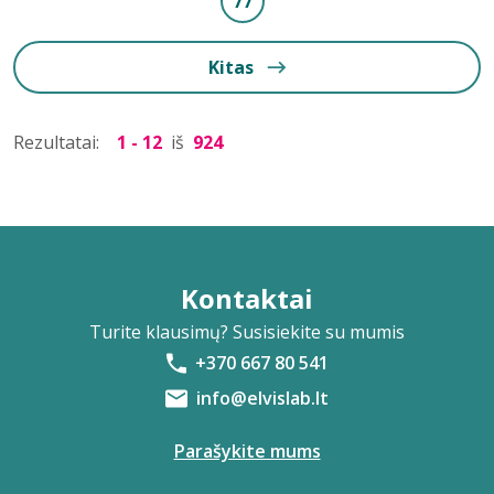
77
Kitas
Rezultatai:
1 - 12
iš
924
Kontaktai
Turite klausimų? Susisiekite su mumis
+370 667 80 541
info@elvislab.lt
Parašykite mums