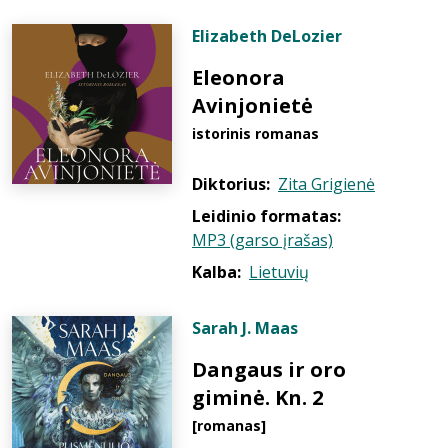
Elizabeth DeLozier
Eleonora
Avinjonietė
istorinis romanas
Diktorius:
Zita Grigienė
Leidinio formatas:
MP3 (garso įrašas)
Kalba:
Lietuvių
Sarah J. Maas
Dangaus ir oro
giminė. Kn. 2
[romanas]