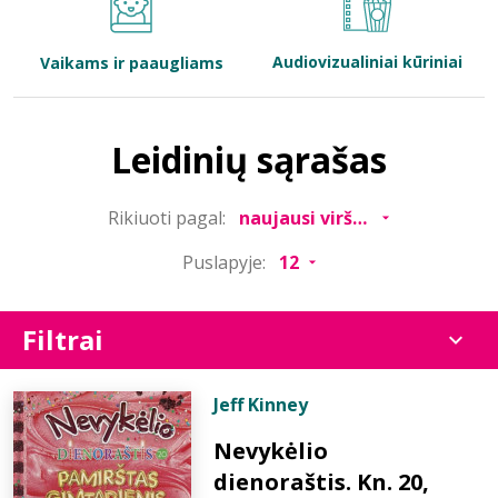
Bibliotekoms
Audiovizualiniai kūriniai
Vaikams ir paaugliams
D.U.K.
Leidinių sąrašas
+370 667 80 541
Rikiuoti pagal:
info@elvislab.lt
Puslapyje:
Filtrai
Jeff Kinney
Nevykėlio
dienoraštis. Kn. 20,