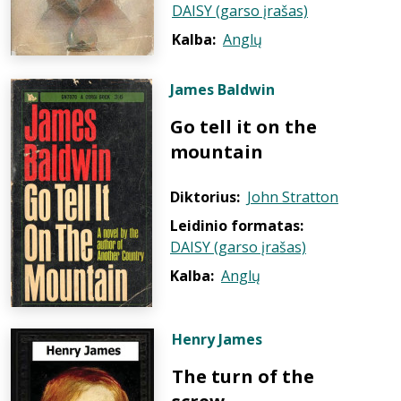
DAISY (garso įrašas)
Kalba:
Anglų
James Baldwin
Go tell it on the
mountain
Diktorius:
John Stratton
Leidinio formatas:
DAISY (garso įrašas)
Kalba:
Anglų
Henry James
The turn of the