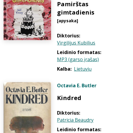
Pamirštas
gimtadienis
[apysaka]
Diktorius:
Virgilijus Kubilius
Leidinio formatas:
MP3 (garso įrašas)
Kalba:
Lietuvių
Octavia E. Butler
Kindred
Diktorius:
Patricia Beaudry
Leidinio formatas: