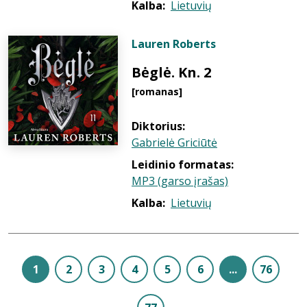
Kalba:
Lietuvių
Lauren Roberts
Bėglė. Kn. 2
[romanas]
Diktorius:
Gabrielė Griciūtė
Leidinio formatas:
MP3 (garso įrašas)
Kalba:
Lietuvių
1
2
3
4
5
6
...
76