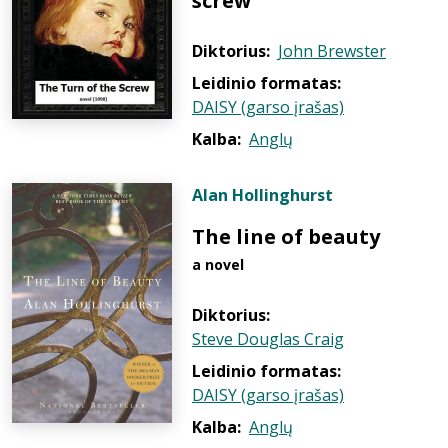
screw
Diktorius:
John Brewster
Leidinio formatas:
DAISY (garso įrašas)
Kalba:
Anglų
Alan Hollinghurst
The line of beauty
a novel
Diktorius:
Steve Douglas Craig
Leidinio formatas:
DAISY (garso įrašas)
Kalba:
Anglų