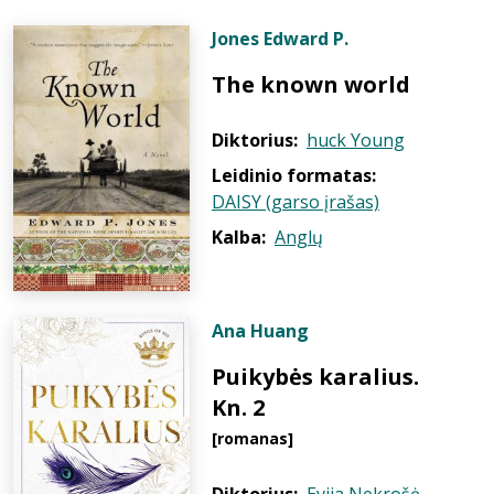
Jones Edward P.
The known world
Diktorius:
huck Young
Leidinio formatas:
DAISY (garso įrašas)
Kalba:
Anglų
Ana Huang
Puikybės karalius.
Kn. 2
[romanas]