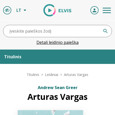
LT
Detali leidinio paieška
Titulinis
Apie ELVIS
Titulinis
Leidiniai
Arturas Vargas
Leidiniai
Andrew Sean Greer
Arturas Vargas
ELVIS atvyksta
Naujienos