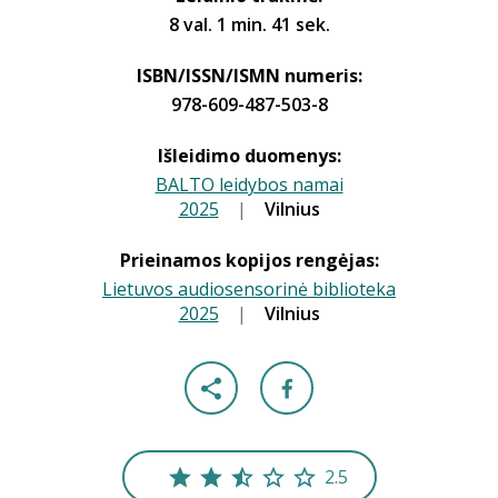
8 val. 1 min. 41 sek.
ISBN/ISSN/ISMN numeris:
978-609-487-503-8
Išleidimo duomenys:
BALTO leidybos namai
2025
|
|
Vilnius
Prieinamos kopijos rengėjas:
Lietuvos audiosensorinė biblioteka
2025
|
|
Vilnius
2.5