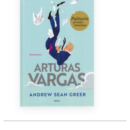
Bibliotekoms
D.U.K.
+370 667 80 541
info@elvislab.lt