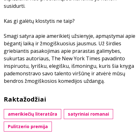
susidurti.
Kas gi galėtų klostytis ne taip?
Smagi satyra apie amerikietį užsienyje, apmąstymai apie
bėgantį laiką ir žmogiškuosius jausmus. Už širdies
griebiantis pasakojimas apie prarastas galimybes,
sukurtas autoriaus, The New York Times pavadinto
inspiruotu, lyrišku, elegišku, išmoningu, kuris šia knyga
pademonstravo savo talento viršūnę ir atvėrė mūsų
bendros žmogiškosios komedijos uždangą.
Raktažodžiai
amerikiečių literatūra
satyriniai romanai
Pulitzerio premija