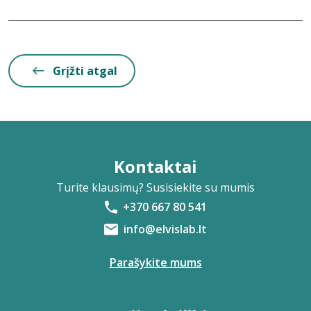
Grįžti atgal
Kontaktai
Turite klausimų? Susisiekite su mumis
+370 667 80 541
info@elvislab.lt
Parašykite mums