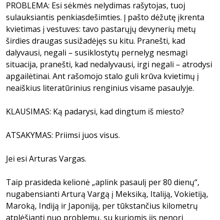
PROBLEMA: Esi sėkmės nelydimas rašytojas, tuoj
sulauksiantis penkiasdešimties. Į pašto dėžutę įkrenta
kvietimas į vestuves: tavo pastarųjų devynerių metų
širdies draugas susižadėjęs su kitu. Pranešti, kad
dalyvausi, negali – susiklostytų pernelyg nesmagi
situacija, pranešti, kad nedalyvausi, irgi negali – atrodysi
apgailėtinai. Ant rašomojo stalo guli krūva kvietimų į
neaiškius literatūrinius renginius visame pasaulyje.
KLAUSIMAS: Ką padarysi, kad dingtum iš miesto?
ATSAKYMAS: Priimsi juos visus.
Jei esi Arturas Vargas.
Taip prasideda kelionė „aplink pasaulį per 80 dienų“,
nugabensianti Arturą Vargą į Meksiką, Italiją, Vokietiją,
Maroką, Indiją ir Japoniją, per tūkstančius kilometrų
atplėšianti nuo problemų, su kuriomis jis nenori