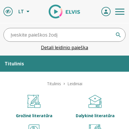
LT
Detali leidinio paieška
Titulinis
Apie ELVIS
Titulinis
Leidiniai
Leidiniai
ELVIS atvyksta
Grožinė literatūra
Dalykinė literatūra
Naujienos