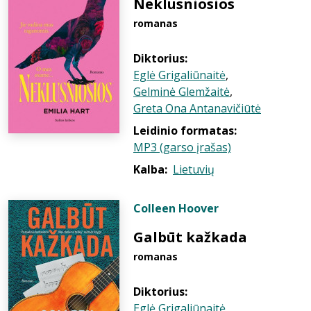
Neklusniosios
romanas
Diktorius:
Eglė Grigaliūnaitė
,
Gelminė Glemžaitė
,
Greta Ona Antanavičiūtė
Leidinio formatas:
MP3 (garso įrašas)
Kalba:
Lietuvių
Colleen Hoover
Galbūt kažkada
romanas
Diktorius:
Eglė Grigaliūnaitė
,