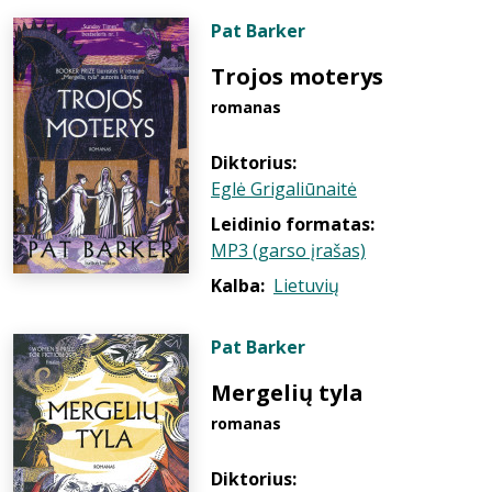
Pat Barker
Trojos moterys
romanas
Diktorius:
Eglė Grigaliūnaitė
Leidinio formatas:
MP3 (garso įrašas)
Kalba:
Lietuvių
Pat Barker
Mergelių tyla
romanas
Diktorius: