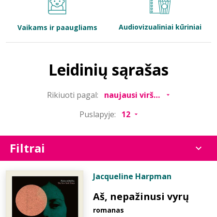
Bibliotekoms
Audiovizualiniai kūriniai
Vaikams ir paaugliams
D.U.K.
Leidinių sąrašas
+370 667 80 541
Rikiuoti pagal:
info@elvislab.lt
Puslapyje:
Filtrai
Jacqueline Harpman
Aš, nepažinusi vyrų
romanas