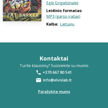
Eglė Grigaliūnaitė
Leidinio formatas:
MP3 (garso įrašas)
Kalba:
Lietuvių
Kontaktai
Turite klausimų? Susisiekite su mumis
+370 667 80 541
info@elvislab.lt
Parašykite mums