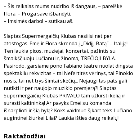
– Šis reikalas mums nudribo iš dangaus, – pareiškė
Flora. – Proga save išbandyti.
– Imsimės darbo! – sutikau aš.
Slaptas Supermergaičių Klubas nesiilsi net per
atostogas. Emė ir Flora skrenda į „Didįjį Batą“ – Italiją!
Ten laukia picos, muziejai, koncertai, pažintis su
šmaikščiuoju Lučianu ir, žinoma, TREČIOJI BYLA.
Pasirodo, garsiame pono Fabiano teatre nuolat dingsta
spektaklių rekvizitas – tai Nefertitės vėrinys, tai Pinokio
nosis, tai net trys šimtai skėčių... Nejaugi tas pats gali
nutikti ir per naujojo miuziklo premjerą?! Slaptas
Supermergaičių Klubas PRIVALO tam užkirsti kelią ir
surasti kaltininką! Ar pavyks Emei su komanda
išnarplioti ir šią bylą? Koks vaidmuo šįkart teks Lučiano
augintinei žiurkei Lilai? Laukia išties daug reikalų!
Raktažodžiai