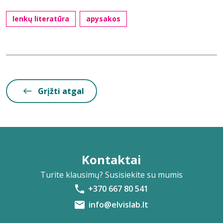
lenkų literatūra
apysakos
Grįžti atgal
Kontaktai
Turite klausimų? Susisiekite su mumis
+370 667 80 541
info@elvislab.lt