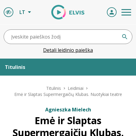
LT
Detali leidinio paieška
Titulinis
Apie ELVIS
Titulinis
Leidiniai
Emė ir Slaptas Supermergaičių Klubas. Nuotykiai teatre
Leidiniai
Agnieszka Mielech
Emė ir Slaptas
ELVIS atvyksta
Supermergaičių Klubas.
Naujienos