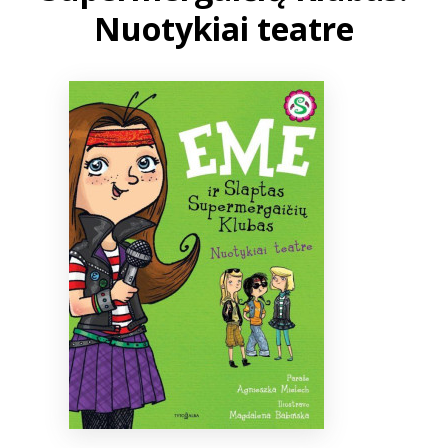
Nuotykiai teatre
Bibliotekoms
D.U.K.
+370 667 80 541
info@elvislab.lt