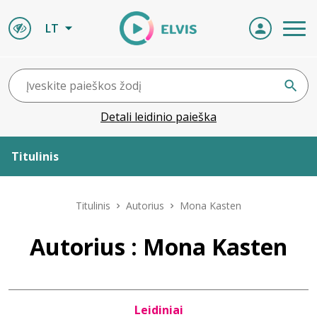
LT
Detali leidinio paieška
Titulinis
Apie ELVIS
Titulinis
Autorius
Mona Kasten
Leidiniai
Autorius : Mona Kasten
ELVIS atvyksta
Leidiniai
Naujienos