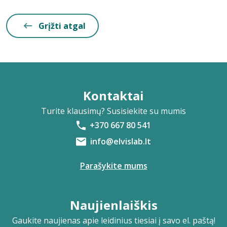
Grįžti atgal
Kontaktai
Turite klausimų? Susisiekite su mumis
+370 667 80 541
info@elvislab.lt
Parašykite mums
Naujienlaiškis
Gaukite naujienas apie leidinius tiesiai į savo el. paštą!