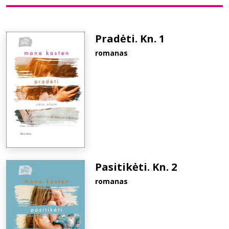
Bibliotekoms
Pradėti. Kn. 1
romanas
D.U.K.
+370 667 80 541
info@elvislab.lt
Pasitikėti. Kn. 2
romanas