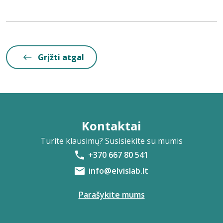
Grįžti atgal
Kontaktai
Turite klausimų? Susisiekite su mumis
+370 667 80 541
info@elvislab.lt
Parašykite mums