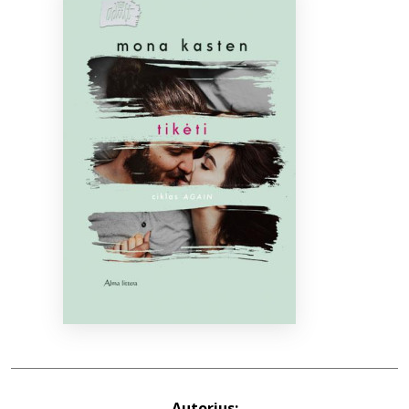
Bibliotekoms
D.U.K.
+370 667 80 541
info@elvislab.lt
Autorius: