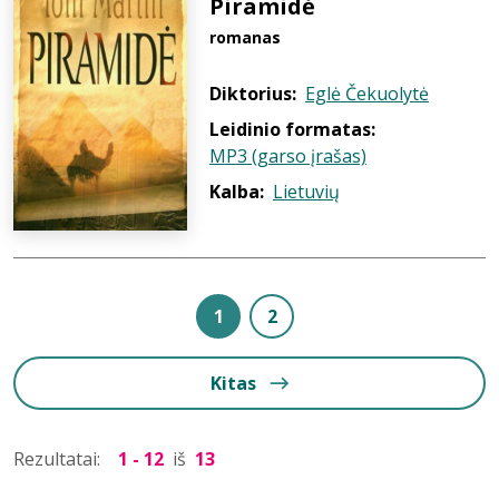
Piramidė
romanas
Diktorius:
Eglė Čekuolytė
Leidinio formatas:
MP3 (garso įrašas)
Kalba:
Lietuvių
1
2
Kitas
Rezultatai:
1 - 12
iš
13