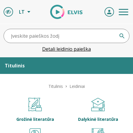
LT
Detali leidinio paieška
Titulinis
Apie ELVIS
Titulinis
Leidiniai
Leidiniai
ELVIS atvyksta
Grožinė literatūra
Dalykinė literatūra
Naujienos