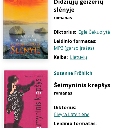
Didžiųjų geizerių
slėnyje
romanas
Diktorius:
Eglė Čekuolytė
Leidinio formatas:
MP3 (garso įrašas)
Kalba:
Lietuvių
Susanne Fröhlich
Šeimyninis krepšys
romanas
Diktorius:
Elvyra Latėnienė
Leidinio formatas: