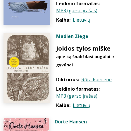
Leidinio formatas:
MP3 (garso įrašas)
Kalba:
Lietuvių
Madlen Ziege
Jokios tylos miške
apie ką šnabždasi augalai ir
gyvūnai
Diktorius:
Rūta Rainienė
Leidinio formatas:
MP3 (garso įrašas)
Kalba:
Lietuvių
Dörte Hansen