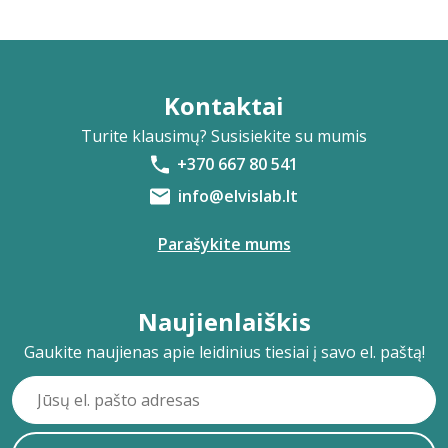
Kontaktai
Turite klausimų? Susisiekite su mumis
+370 667 80 541
info@elvislab.lt
Parašykite mums
Naujienlaiškis
Gaukite naujienas apie leidinius tiesiai į savo el. paštą!