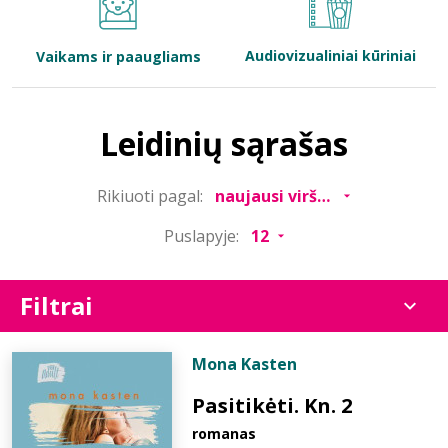
Bibliotekoms
Audiovizualiniai kūriniai
Vaikams ir paaugliams
D.U.K.
Leidinių sąrašas
+370 667 80 541
Rikiuoti pagal:
info@elvislab.lt
Puslapyje:
Filtrai
Mona Kasten
Pasitikėti. Kn. 2
romanas