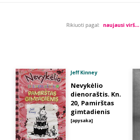
Rikiuoti pagal:
Jeff Kinney
Nevykėlio
dienoraštis. Kn.
20, Pamirštas
gimtadienis
[apysaka]