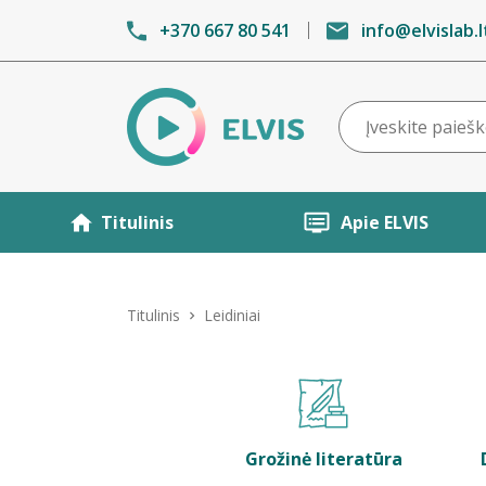
+370 667 80 541
info@elvislab.l
Titulinis
Apie ELVIS
Titulinis
Leidiniai
Grožinė literatūra