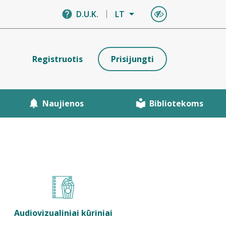
D.U.K.
LT
Registruotis
Prisijungti
Naujienos
Bibliotekoms
Audiovizualiniai kūriniai