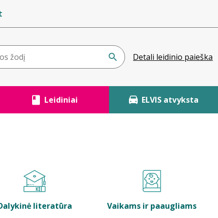
t
Detali leidinio paieška
Leidiniai
ELVIS atvyksta
Dalykinė literatūra
Vaikams ir paaugliams