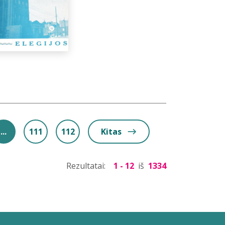
...
111
112
Kitas
Rezultatai:
1 - 12
iš
1334