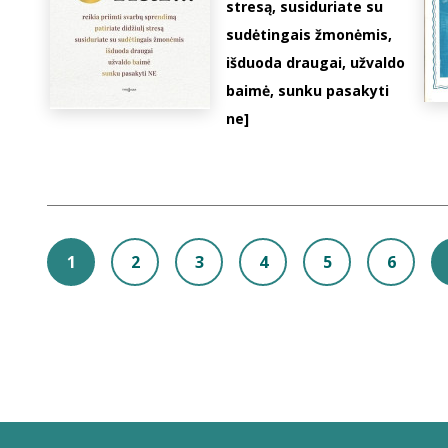
stresą, susiduriate su
sudėtingais žmonėmis,
išduoda draugai, užvaldo
baimė, sunku pasakyti
ne]
1
2
3
4
5
6