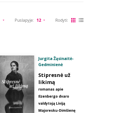
Puslapyje:
Rodyti:
Jurgita Žąsinaitė-
Gedminienė
Stipresnė už
likimą
romanas apie
Ilzenbergo dvaro
valdytoją Liviją
Majoresku-Dimšienę