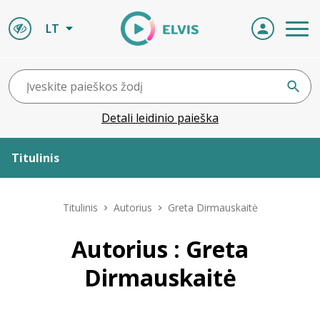
LT
Detali leidinio paieška
Titulinis
Apie ELVIS
Titulinis
Autorius
Greta Dirmauskaitė
Leidiniai
Autorius : Greta
Dirmauskaitė
ELVIS atvyksta
Naujienos