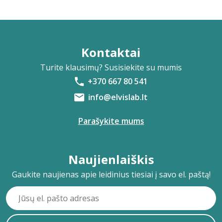
Kontaktai
Turite klausimų? Susisiekite su mumis
+370 667 80 541
info@elvislab.lt
Parašykite mums
Naujienlaiškis
Gaukite naujienas apie leidinius tiesiai į savo el. paštą!