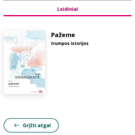
Leidiniai
Bibliotekoms
D.U.K.
Pažeme
trumpos istorijos
+370 667 80 541
info@elvislab.lt
Grįžti atgal