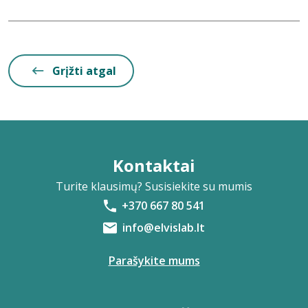
Grįžti atgal
Kontaktai
Turite klausimų? Susisiekite su mumis
+370 667 80 541
info@elvislab.lt
Parašykite mums