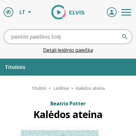
LT
Detali leidinio paieška
Titulinis
Apie ELVIS
Titulinis
Leidiniai
Kalėdos ateina
Leidiniai
Beatrix Potter
Kalėdos ateina
ELVIS atvyksta
Naujienos