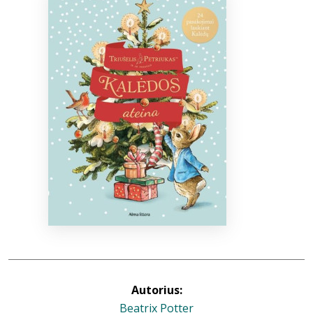
Bibliotekoms
D.U.K.
+370 667 80 541
info@elvislab.lt
Autorius:
Beatrix Potter