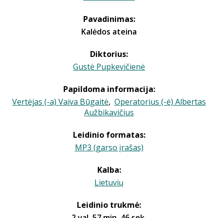
Pavadinimas:
Kalėdos ateina
Diktorius:
Gustė Pupkevičienė
Papildoma informacija:
Vertėjas (-a) Vaiva Būgaitė
,
Operatorius (-ė) Albertas
Aužbikavičius
Leidinio formatas:
MP3 (garso įrašas)
Kalba:
Lietuvių
Leidinio trukmė:
2 val. 57 min. 46 sek.