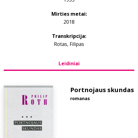
Mirties metai:
Bibliotekoms
2018
D.U.K.
Transkripcija:
Rotas, Filipas
+370 667 80 541
Leidiniai
info@elvislab.lt
Portnojaus skundas
romanas