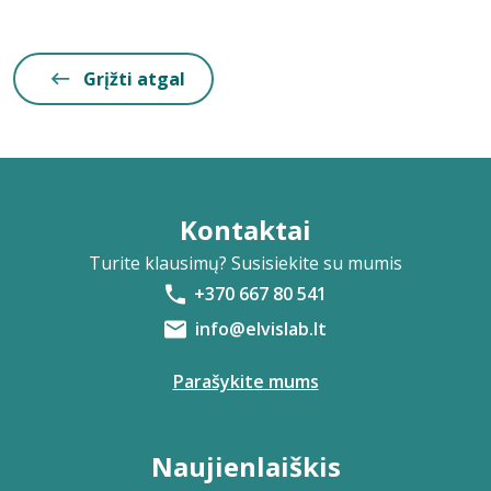
Grįžti atgal
Kontaktai
Turite klausimų? Susisiekite su mumis
+370 667 80 541
info@elvislab.lt
Parašykite mums
Naujienlaiškis