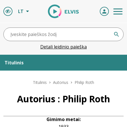
LT
Detali leidinio paieška
Titulinis
Apie ELVIS
Titulinis
Autorius
Philip Roth
Leidiniai
Autorius : Philip Roth
ELVIS atvyksta
Gimimo metai:
Naujienos
1933