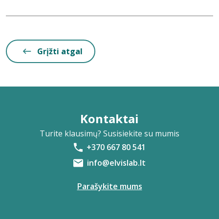
Grįžti atgal
Kontaktai
Turite klausimų? Susisiekite su mumis
+370 667 80 541
info@elvislab.lt
Parašykite mums