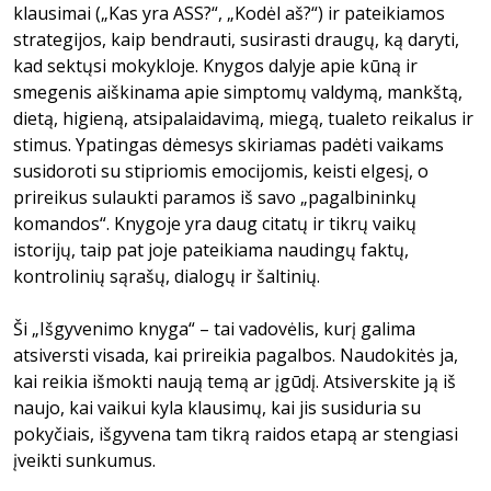
klausimai („Kas yra ASS?“, „Kodėl aš?“) ir pateikiamos
strategijos, kaip bendrauti, susirasti draugų, ką daryti,
kad sektųsi mokykloje. Knygos dalyje apie kūną ir
smegenis aiškinama apie simptomų valdymą, mankštą,
dietą, higieną, atsipalaidavimą, miegą, tualeto reikalus ir
stimus. Ypatingas dėmesys skiriamas padėti vaikams
susidoroti su stipriomis emocijomis, keisti elgesį, o
prireikus sulaukti paramos iš savo „pagalbininkų
komandos“. Knygoje yra daug citatų ir tikrų vaikų
istorijų, taip pat joje pateikiama naudingų faktų,
kontrolinių sąrašų, dialogų ir šaltinių.
Ši „Išgyvenimo knyga“ – tai vadovėlis, kurį galima
atsiversti visada, kai prireikia pagalbos. Naudokitės ja,
kai reikia išmokti naują temą ar įgūdį. Atsiverskite ją iš
naujo, kai vaikui kyla klausimų, kai jis susiduria su
pokyčiais, išgyvena tam tikrą raidos eta­pą ar stengiasi
įveikti sunkumus.