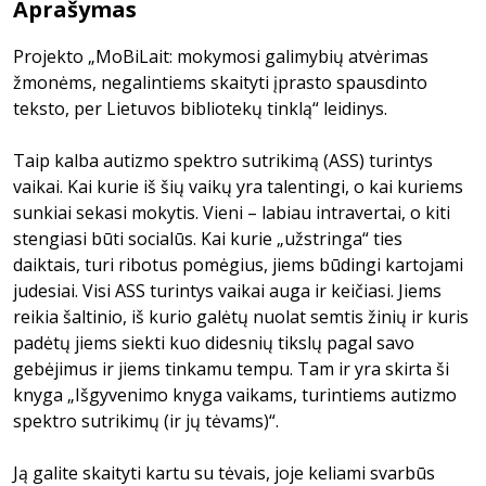
Aprašymas
Projekto „MoBiLait: mokymosi galimybių atvėrimas
žmonėms, negalintiems skaityti įprasto spausdinto
teksto, per Lietuvos bibliotekų tinklą“ leidinys.
Taip kalba autizmo spektro sutrikimą (ASS) turintys
vaikai. Kai kurie iš šių vaikų yra talentingi, o kai kuriems
sunkiai sekasi mokytis. Vieni – labiau intravertai, o kiti
stengiasi būti socialūs. Kai kurie „užstringa“ ties
daiktais, turi ribotus pomėgius, jiems būdingi kartojami
judesiai. Visi ASS turintys vaikai auga ir keičiasi. Jiems
reikia šaltinio, iš kurio galėtų nuolat semtis žinių ir kuris
padėtų jiems siekti kuo didesnių tikslų pagal savo
gebėjimus ir jiems tinkamu tempu. Tam ir yra skirta ši
knyga „Išgyvenimo knyga vaikams, turintiems autizmo
spektro sutrikimų (ir jų tėvams)“.
Ją galite skaityti kartu su tėvais, joje keliami svarbūs