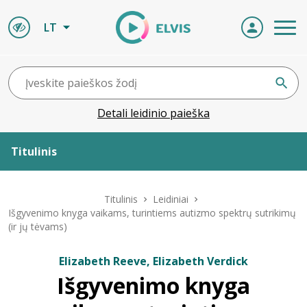
LT
Detali leidinio paieška
Titulinis
Apie ELVIS
Titulinis
Leidiniai
Išgyvenimo knyga vaikams, turintiems autizmo spektrų sutrikimų
(ir jų tėvams)
Leidiniai
Elizabeth Reeve, Elizabeth Verdick
ELVIS atvyksta
Išgyvenimo knyga
Naujienos