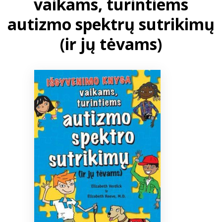
vaikams, turintiems
autizmo spektrų sutrikimų
Bibliotekoms
(ir jų tėvams)
D.U.K.
+370 667 80 541
info@elvislab.lt