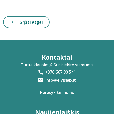
Grįžti atgal
Kontaktai
Turite klausimų? Susisiekite su mumis
+370 667 80 541
info@elvislab.lt
Parašykite mums
Naujienlaiškis