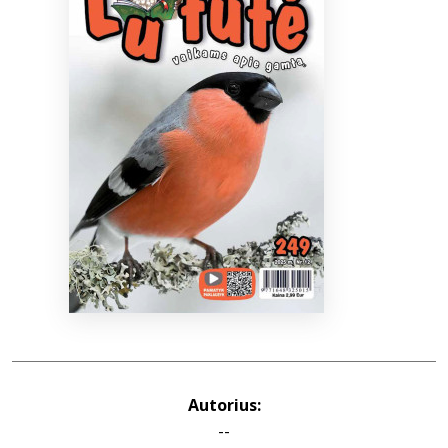
Bibliotekoms
D.U.K.
+370 667 80 541
info@elvislab.lt
Autorius:
--