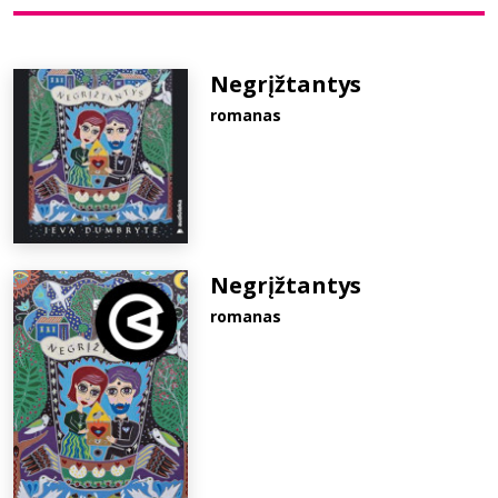
Bibliotekoms
Negrįžtantys
romanas
D.U.K.
+370 667 80 541
info@elvislab.lt
Negrįžtantys
romanas