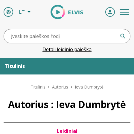
LT
Detali leidinio paieška
Titulinis
Apie ELVIS
Titulinis
Autorius
Ieva Dumbrytė
Leidiniai
Autorius : Ieva Dumbrytė
ELVIS atvyksta
Leidiniai
Naujienos