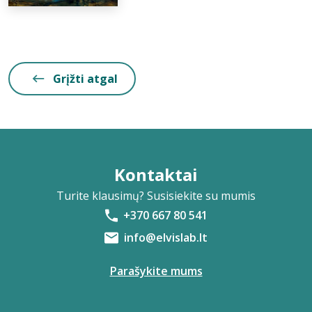
Grįžti atgal
Kontaktai
Turite klausimų? Susisiekite su mumis
+370 667 80 541
info@elvislab.lt
Parašykite mums