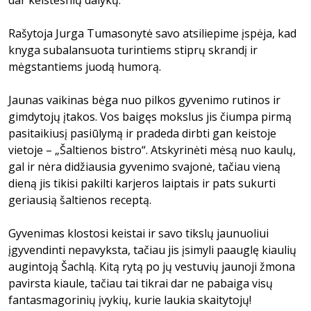
dar keistesnių dalykų.
Rašytoja Jurga Tumasonytė savo atsiliepime įspėja, kad
knyga subalansuota turintiems stiprų skrandį ir
mėgstantiems juodą humorą.
Jaunas vaikinas bėga nuo pilkos gyvenimo rutinos ir
gimdytojų įtakos. Vos baigęs mokslus jis čiumpa pirmą
pasitaikiusį pasiūlymą ir pradeda dirbti gan keistoje
vietoje – „Šaltienos bistro“. Atskyrinėti mėsą nuo kaulų,
gal ir nėra didžiausia gyvenimo svajonė, tačiau vieną
dieną jis tikisi pakilti karjeros laiptais ir pats sukurti
geriausią šaltienos receptą.
Gyvenimas klostosi keistai ir savo tikslų jaunuoliui
įgyvendinti nepavyksta, tačiau jis įsimyli paauglę kiaulių
augintoją Šachlą. Kitą rytą po jų vestuvių jaunoji žmona
pavirsta kiaule, tačiau tai tikrai dar ne pabaiga visų
fantasmagorinių įvykių, kurie laukia skaitytojų!