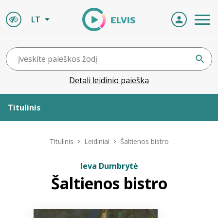
LT
Detali leidinio paieška
Titulinis
Apie ELVIS
Titulinis
Leidiniai
Šaltienos bistro
Leidiniai
Ieva Dumbrytė
Šaltienos bistro
ELVIS atvyksta
Naujienos