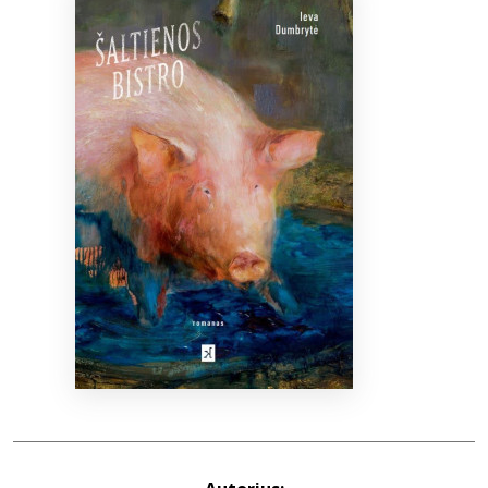
Bibliotekoms
D.U.K.
+370 667 80 541
info@elvislab.lt