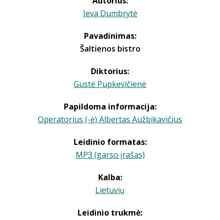
Autorius:
Ieva Dumbrytė
Pavadinimas:
Šaltienos bistro
Diktorius:
Gustė Pupkevičienė
Papildoma informacija:
Operatorius (-ė) Albertas Aužbikavičius
Leidinio formatas:
MP3 (garso įrašas)
Kalba:
Lietuvių
Leidinio trukmė: