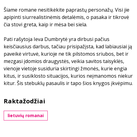
Šiame romane nesitikėkite paprastų personažų. Visi jie
apipinti siurrealistinėmis detalėmis, o pasaka ir tikrovė
čia stovi greta, kaip ir mėsa bei siela.
Pati rašytoja Ieva Dumbrytė yra dirbusi pačius
keisčiausius darbus, tačiau prisipažįsta, kad labiausiai ją
paveikė virtuvė, kurioje ne tik pilstomos sriubos, bet ir
mezgasi įdomios draugystės, veikia savitos taisyklės,
vienoje vietoje susiduria skirtingi žmonės, kurie engia
kitus, ir susiklosto situacijos, kurios neįmanomos niekur
kitur. Šis stebuklų pasaulis ir tapo šios knygos įkvėpimu.
Raktažodžiai
lietuvių romanai