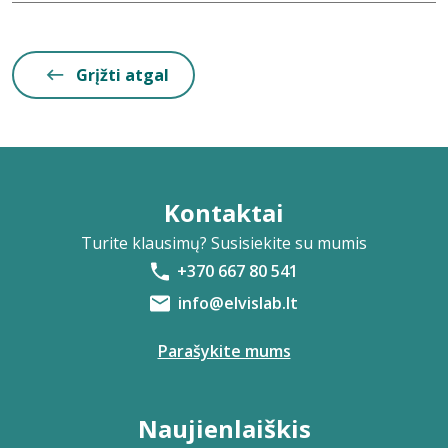
Grįžti atgal
Kontaktai
Turite klausimų? Susisiekite su mumis
+370 667 80 541
info@elvislab.lt
Parašykite mums
Naujienlaiškis