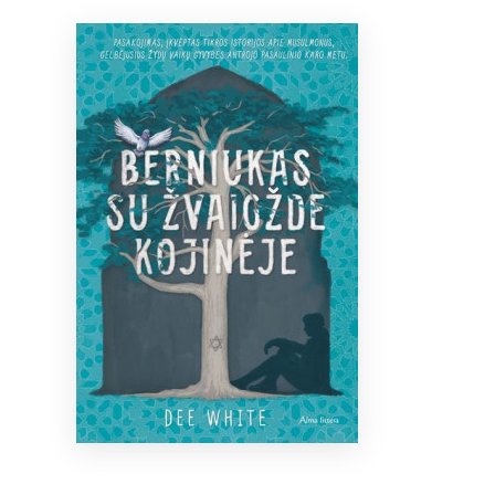
Bibliotekoms
D.U.K.
+370 667 80 541
info@elvislab.lt