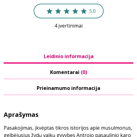
5.0
4 įvertinimai
Leidinio informacija
Komentarai
(0)
Prieinamumo informacija
Aprašymas
Pasakojimas, įkvėptas tikros istorijos apie musulmonus,
gelbėjusius žydų vaikų gyvybes Antrojo pasaulinio karo