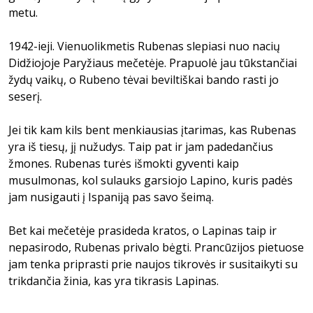
metu.
1942-ieji. Vienuolikmetis Rubenas slepiasi nuo nacių
Didžiojoje Paryžiaus mečetėje. Prapuolė jau tūkstančiai
žydų vaikų, o Rubeno tėvai beviltiškai bando rasti jo
seserį.
Jei tik kam kils bent menkiausias įtarimas, kas Rubenas
yra iš tiesų, jį nužudys. Taip pat ir jam padedančius
žmones. Rubenas turės išmokti gyventi kaip
musulmonas, kol sulauks garsiojo Lapino, kuris padės
jam nusigauti į Ispaniją pas savo šeimą.
Bet kai mečetėje prasideda kratos, o Lapinas taip ir
nepasirodo, Rubenas privalo bėgti. Prancūzijos pietuose
jam tenka priprasti prie naujos tikrovės ir susitaikyti su
trikdančia žinia, kas yra tikrasis Lapinas.