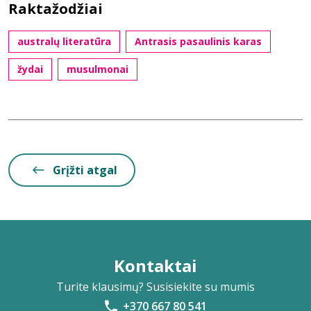
Raktažodžiai
australų literatūra
Antrasis pasaulinis karas
žydai
musulmonai
Grįžti atgal
Kontaktai
Turite klausimų? Susisiekite su mumis
+370 667 80 541