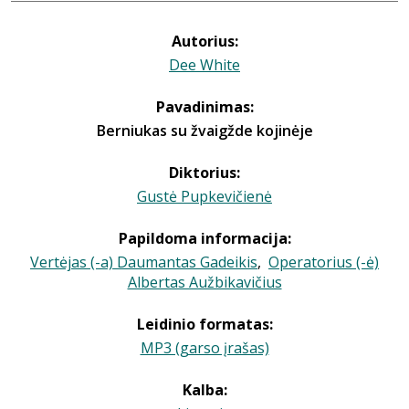
Autorius:
Dee White
Pavadinimas:
Berniukas su žvaigžde kojinėje
Diktorius:
Gustė Pupkevičienė
Papildoma informacija:
Vertėjas (-a) Daumantas Gadeikis
,
Operatorius (-ė)
Albertas Aužbikavičius
Leidinio formatas:
MP3 (garso įrašas)
Kalba: