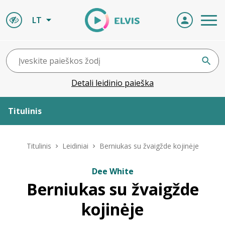
LT
Detali leidinio paieška
Titulinis
Apie ELVIS
Titulinis
Leidiniai
Berniukas su žvaigžde kojinėje
Leidiniai
Dee White
Berniukas su žvaigžde
ELVIS atvyksta
kojinėje
Naujienos