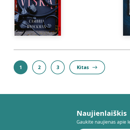
1
2
3
Kitas
Naujienlaiškis
Gaukite naujienas apie lei