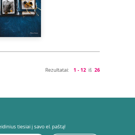
Rezultatai:
1 - 12
iš
26
dinius tiesiai į savo el. paštą!