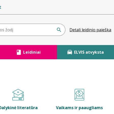
t
Detali leidinio paieška
Leidiniai
ELVIS atvyksta
Dalykinė literatūra
Vaikams ir paaugliams