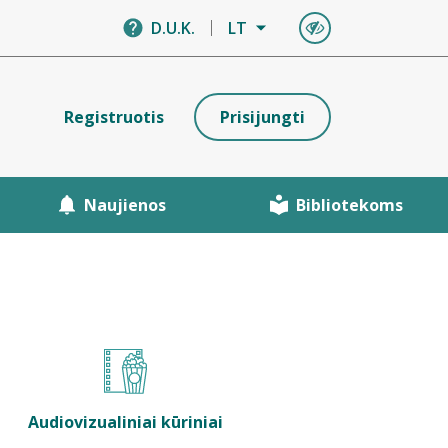
D.U.K.
LT
Registruotis
Prisijungti
Naujienos
Bibliotekoms
Audiovizualiniai kūriniai