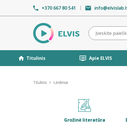
+370 667 80 541
info@elvislab.l
Titulinis
Apie ELVIS
Titulinis
Leidiniai
Grožinė literatūra