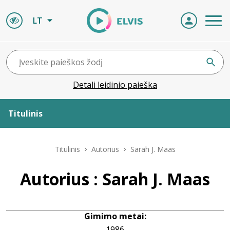
LT
Detali leidinio paieška
Titulinis
Apie ELVIS
Titulinis
Autorius
Sarah J. Maas
Leidiniai
Autorius : Sarah J. Maas
ELVIS atvyksta
Gimimo metai:
Naujienos
1986