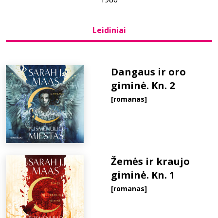
Bibliotekoms
Leidiniai
D.U.K.
Dangaus ir oro
giminė. Kn. 2
+370 667 80 541
[romanas]
info@elvislab.lt
Žemės ir kraujo
giminė. Kn. 1
[romanas]