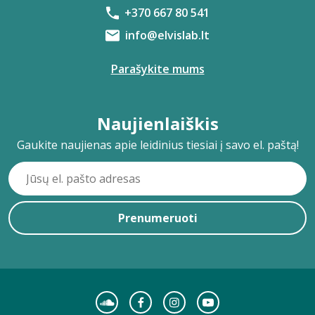
+370 667 80 541
info@elvislab.lt
Parašykite mums
Naujienlaiškis
Gaukite naujienas apie leidinius tiesiai į savo el. paštą!
Prenumeruoti