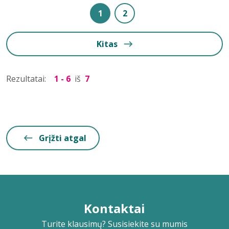
1
2
Kitas
Rezultatai:
1 - 6
iš
7
Grįžti atgal
Kontaktai
Turite klausimų? Susisiekite su mumis