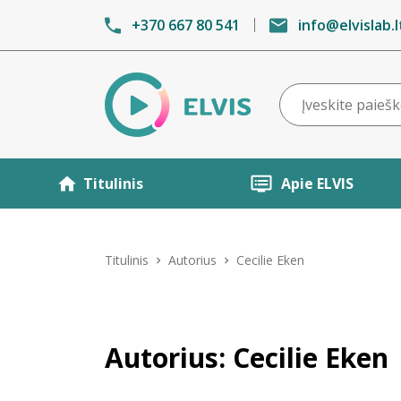
+370 667 80 541
info@elvislab.l
Titulinis
Apie ELVIS
Titulinis
Autorius
Cecilie Eken
Autorius: Cecilie Eken