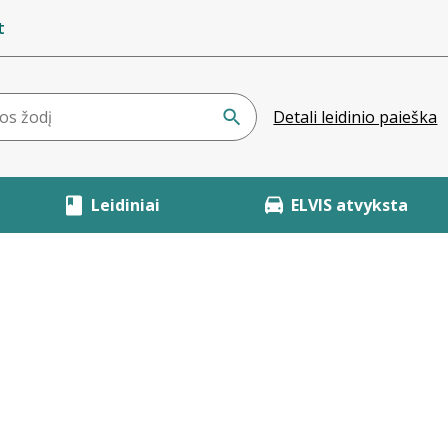
t
Detali leidinio paieška
Leidiniai
ELVIS atvyksta