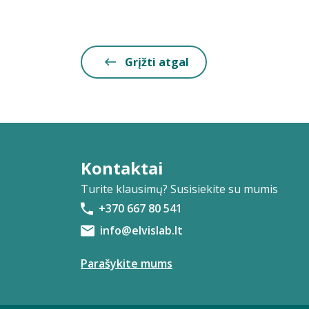
Grįžti atgal
Kontaktai
Turite klausimų? Susisiekite su mumis
+370 667 80 541
info@elvislab.lt
Parašykite mums