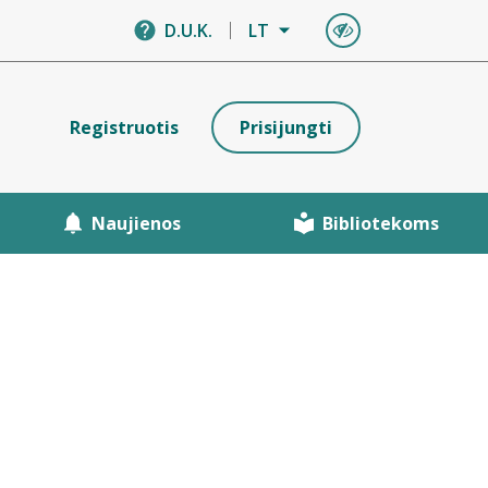
D.U.K.
LT
Registruotis
Prisijungti
Naujienos
Bibliotekoms