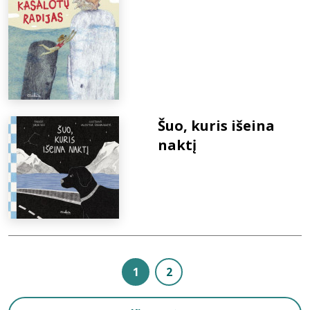
Šuo, kuris išeina
naktį
1
2