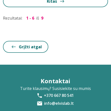
Kitas
Rezultatai:
1 - 6
iš
9
Grįžti atgal
Kontaktai
Turite klausimų? Susisiekite su mumis
+370 667 80 541
info@elvislab.lt