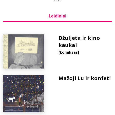
Bibliotekoms
Leidiniai
D.U.K.
Džuljeta ir kino
kaukai
+370 667 80 541
[komiksas]
info@elvislab.lt
Mažoji Lu ir konfeti