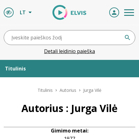
LT
Detali leidinio paieška
Titulinis
Apie ELVIS
Titulinis
Autorius
Jurga Vilė
Leidiniai
Autorius : Jurga Vilė
ELVIS atvyksta
Gimimo metai:
Naujienos
1977