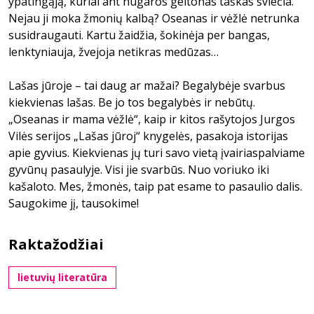
ypatingąją, kuriai ant nugaros geltonas taškas šviečia.
Nejau ji moka žmonių kalbą? Oseanas ir vėžlė netrunka
susidraugauti. Kartu žaidžia, šokinėja per bangas,
lenktyniauja, žvejoja netikras medūzas…
Lašas jūroje – tai daug ar mažai? Begalybėje svarbus
kiekvienas lašas. Be jo tos begalybės ir nebūtų.
„Oseanas ir mama vėžlė“, kaip ir kitos rašytojos Jurgos
Vilės serijos „Lašas jūroj“ knygelės, pasakoja istorijas
apie gyvius. Kiekvienas jų turi savo vietą įvairiaspalviame
gyvūnų pasaulyje. Visi jie svarbūs. Nuo voriuko iki
kašaloto. Mes, žmonės, taip pat esame to pasaulio dalis.
Saugokime jį, tausokime!
Raktažodžiai
lietuvių literatūra