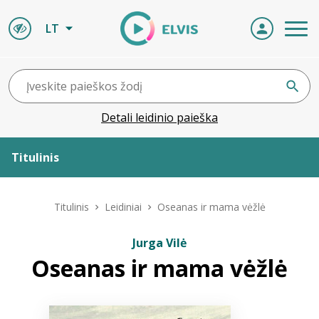
LT
Detali leidinio paieška
Titulinis
Apie ELVIS
Titulinis
Leidiniai
Oseanas ir mama vėžlė
Leidiniai
Jurga Vilė
Oseanas ir mama vėžlė
ELVIS atvyksta
Naujienos