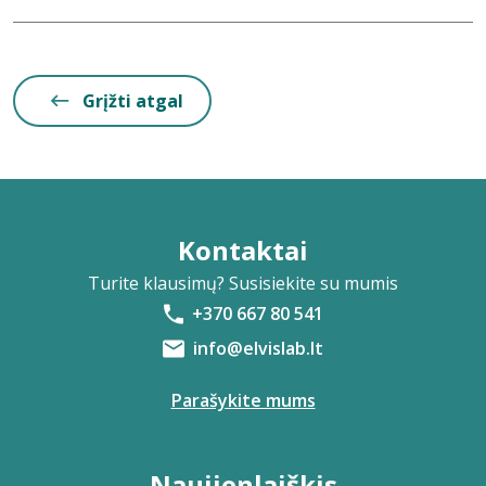
Grįžti atgal
Kontaktai
Turite klausimų? Susisiekite su mumis
+370 667 80 541
info@elvislab.lt
Parašykite mums
Naujienlaiškis