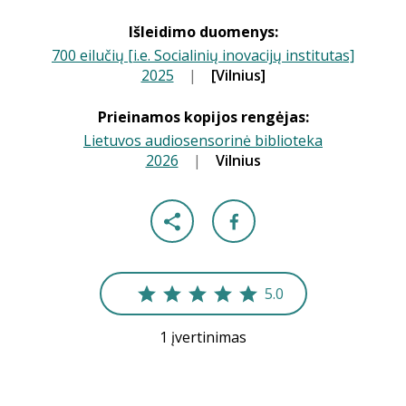
Išleidimo duomenys:
700 eilučių [i.e. Socialinių inovacijų institutas]
2025
|
|
[Vilnius]
Prieinamos kopijos rengėjas:
Lietuvos audiosensorinė biblioteka
2026
|
|
Vilnius
5.0
1 įvertinimas