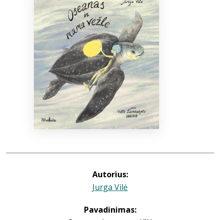
Bibliotekoms
D.U.K.
+370 667 80 541
info@elvislab.lt
Autorius:
Jurga Vilė
Pavadinimas: