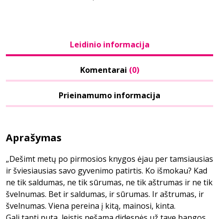
Leidinio informacija
Komentarai
(0)
Prieinamumo informacija
Aprašymas
„Dešimt metų po pirmosios knygos ėjau per tamsiausias
ir šviesiausias savo gyvenimo patirtis. Ko išmokau? Kad
ne tik saldumas, ne tik sūrumas, ne tik aštrumas ir ne tik
švelnumas. Bet ir saldumas, ir sūrumas. Ir aštrumas, ir
švelnumas. Viena pereina į kitą, mainosi, kinta.
Gali tapti puta, leistis nešama didesnės už tave bangos.