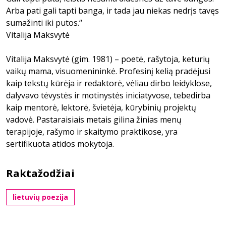
Arba pati gali tapti banga, ir tada jau niekas nedrįs tavęs
sumažinti iki putos.“
Vitalija Maksvytė
Vitalija Maksvytė (gim. 1981) – poetė, rašytoja, keturių
vaikų mama, visuomenininkė. Profesinį kelią pradėjusi
kaip tekstų kūrėja ir redaktorė, vėliau dirbo leidyklose,
dalyvavo tėvystės ir motinystės iniciatyvose, tebedirba
kaip mentorė, lektorė, švietėja, kūrybinių projektų
vadovė. Pastaraisiais metais gilina žinias menų
terapijoje, rašymo ir skaitymo praktikose, yra
sertifikuota atidos mokytoja.
Raktažodžiai
lietuvių poezija