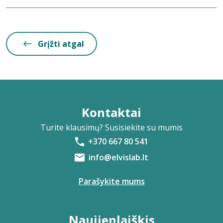
Grįžti atgal
Kontaktai
Turite klausimų? Susisiekite su mumis
+370 667 80 541
info@elvislab.lt
Parašykite mums
Naujienlaiškis