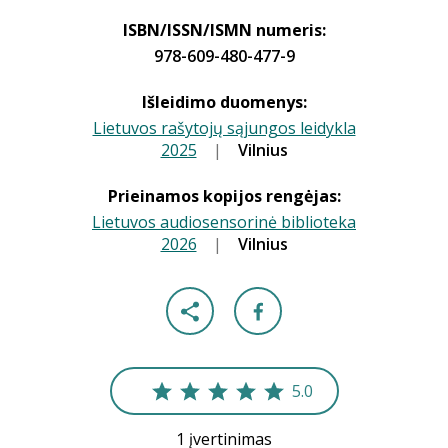
ISBN/ISSN/ISMN numeris:
978-609-480-477-9
Išleidimo duomenys:
Lietuvos rašytojų sąjungos leidykla
2025
|
|
Vilnius
Prieinamos kopijos rengėjas:
Lietuvos audiosensorinė biblioteka
2026
|
|
Vilnius
5.0
1 įvertinimas