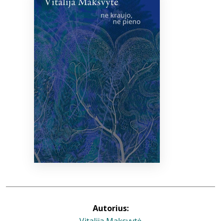
Bibliotekoms
D.U.K.
+370 667 80 541
info@elvislab.lt
Autorius: