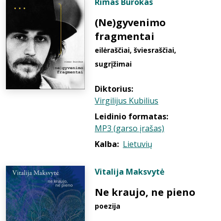
Rimas Burokas
(Ne)gyvenimo
fragmentai
eilėraščiai, šviesraščiai,
sugrįžimai
Diktorius:
Virgilijus Kubilius
Leidinio formatas:
MP3 (garso įrašas)
Kalba:
Lietuvių
Vitalija Maksvytė
Ne kraujo, ne pieno
poezija