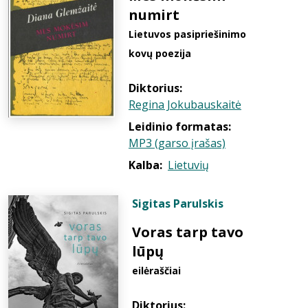
numirt
Lietuvos pasipriešinimo
kovų poezija
Diktorius:
Regina Jokubauskaitė
Leidinio formatas:
MP3 (garso įrašas)
Kalba:
Lietuvių
Sigitas Parulskis
Voras tarp tavo
lūpų
eilėraščiai
Diktorius: