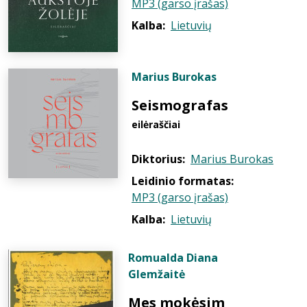
MP3 (garso įrašas)
Kalba:
Lietuvių
Marius Burokas
Seismografas
eilėraščiai
Diktorius:
Marius Burokas
Leidinio formatas:
MP3 (garso įrašas)
Kalba:
Lietuvių
Romualda Diana
Glemžaitė
Mes mokėsim