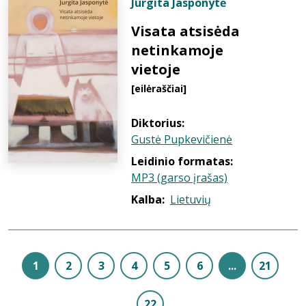
Jurgita Jasponytė
Visata atsisėda
netinkamoje
vietoje
[eilėraščiai]
Diktorius:
Gustė Pupkevičienė
Leidinio formatas:
MP3 (garso įrašas)
Kalba:
Lietuvių
1
2
3
4
5
6
...
21
22