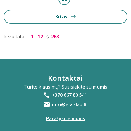
Kitas
Rezultatai:
1 - 12
iš
263
Kontaktai
Turite klausimų? Susisiekite su mumis
+370 667 80 541
info@elvislab.lt
Parašykite mums