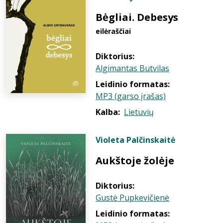
Bėgliai. Debesys
eilėraščiai
Diktorius:
Algimantas Butvilas
Leidinio formatas:
MP3 (garso įrašas)
Kalba:
Lietuvių
Violeta Palčinskaitė
Aukštoje žolėje
Diktorius:
Gustė Pupkevičienė
Leidinio formatas: