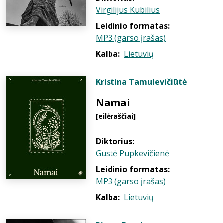
Virgilijus Kubilius
Leidinio formatas:
MP3 (garso įrašas)
Kalba:
Lietuvių
Kristina Tamulevičiūtė
Namai
[eilėraščiai]
Diktorius:
Gustė Pupkevičienė
Leidinio formatas:
MP3 (garso įrašas)
Kalba:
Lietuvių