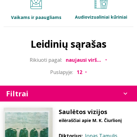
Bibliotekoms
Audiovizualiniai kūriniai
Vaikams ir paaugliams
D.U.K.
Leidinių sąrašas
+370 667 80 541
Rikiuoti pagal:
info@elvislab.lt
Puslapyje:
Filtrai
Saulėtos vizijos
eilėraščiai apie M. K. Čiurlionį
Diktorius:
Jonas Tamulis