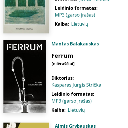
Leidinio formatas:
MP3 (garso įrašas)
Kalba:
Lietuvių
Mantas Balakauskas
Ferrum
[eilėraščiai]
Diktorius:
Kasparas Jurgis Strička
Leidinio formatas:
MP3 (garso įrašas)
Kalba:
Lietuvių
Almis Grybauskas