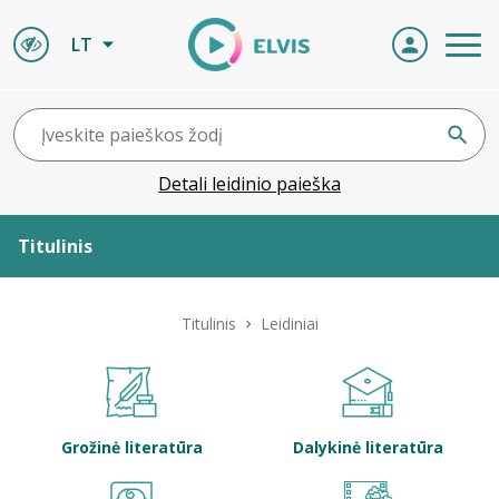
LT
Detali leidinio paieška
Titulinis
Apie ELVIS
Titulinis
Leidiniai
Leidiniai
ELVIS atvyksta
Grožinė literatūra
Dalykinė literatūra
Naujienos