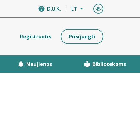
D.U.K.
LT
Registruotis
Prisijungti
Naujienos
Bibliotekoms