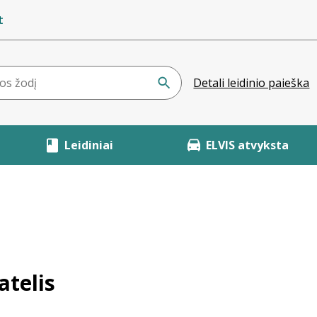
t
Detali leidinio paieška
Leidiniai
ELVIS atvyksta
atelis