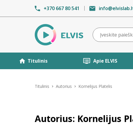
+370 667 80 541
info@elvislab.l
Titulinis
Apie ELVIS
Titulinis
Autorius
Kornelijus Platelis
Autorius: Kornelijus Pl