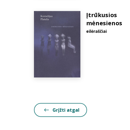
Įtrūkusios
mėnesienos
eilėraščiai
Grįžti atgal