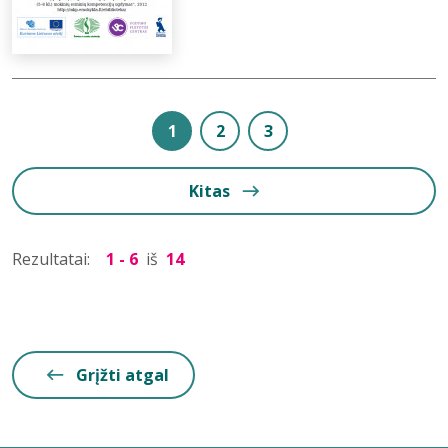
1
2
3
Kitas
Rezultatai:
1 - 6
iš
14
Grįžti atgal