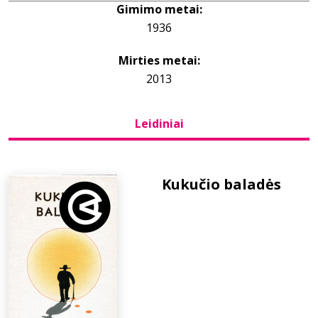
Gimimo metai:
1936
Bibliotekoms
Mirties metai:
D.U.K.
2013
Leidiniai
+370 667 80 541
info@elvislab.lt
Kukučio baladės