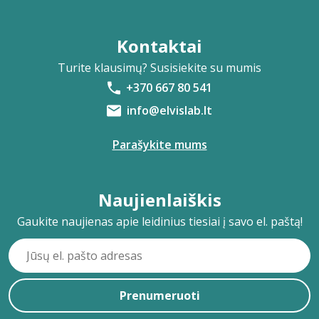
Kontaktai
Turite klausimų? Susisiekite su mumis
+370 667 80 541
info@elvislab.lt
Parašykite mums
Naujienlaiškis
Gaukite naujienas apie leidinius tiesiai į savo el. paštą!
Prenumeruoti