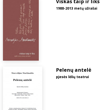
Viskas taip ir liks
1988-2013 metų užrašai
Pelenų antelė
pjesės lėlių teatrui