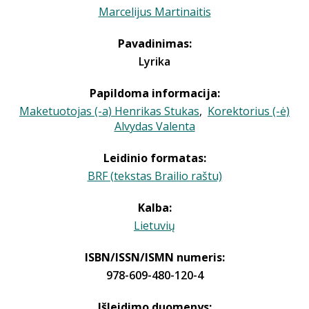
Marcelijus Martinaitis
Pavadinimas:
Lyrika
Papildoma informacija:
Maketuotojas (-a) Henrikas Stukas
,
Korektorius (-ė)
Alvydas Valenta
Leidinio formatas:
BRF (tekstas Brailio raštu)
Kalba:
Lietuvių
ISBN/ISSN/ISMN numeris:
978-609-480-120-4
Išleidimo duomenys: