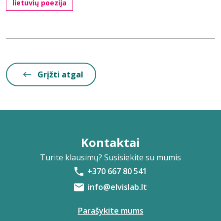
lietuvių poezija
Grįžti atgal
Kontaktai
Turite klausimų? Susisiekite su mumis
+370 667 80 541
info@elvislab.lt
Parašykite mums