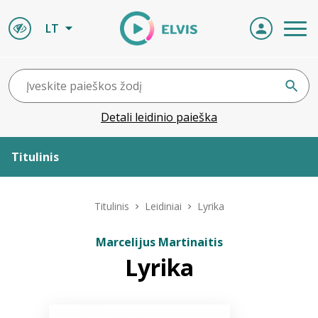
LT
Detali leidinio paieška
Titulinis
Apie ELVIS
Titulinis
Leidiniai
Lyrika
Leidiniai
Marcelijus Martinaitis
Lyrika
ELVIS atvyksta
Naujienos