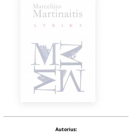
Bibliotekoms
D.U.K.
+370 667 80 541
info@elvislab.lt
Autorius: