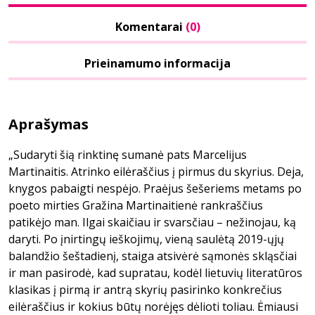
Komentarai
(0)
Prieinamumo informacija
Aprašymas
„Sudaryti šią rinktinę sumanė pats Marcelijus
Martinaitis. Atrinko eilėraščius į pirmus du skyrius. Deja,
knygos pabaigti nespėjo. Praėjus šešeriems metams po
poeto mirties Gražina Martinaitienė rankraščius
patikėjo man. Ilgai skaičiau ir svarsčiau – nežinojau, ką
daryti. Po įnirtingų ieškojimų, vieną saulėtą 2019-ųjų
balandžio šeštadienį, staiga atsivėrė sąmonės skląsčiai
ir man pasirodė, kad supratau, kodėl lietuvių literatūros
klasikas į pirmą ir antrą skyrių pasirinko konkrečius
eilėraščius ir kokius būtų norėjęs dėlioti toliau. Ėmiausi