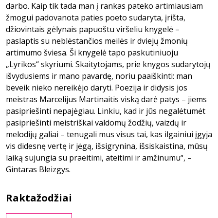
darbo. Kaip tik tada man į rankas pateko artimiausiam
žmogui padovanota paties poeto sudaryta, įrišta,
džiovintais gėlynais papuoštu viršeliu knygelė –
paslaptis su neblėstančios meilės ir dviejų žmonių
artimumo šviesa. Ši knygelė tapo paskutiniuoju
„Lyrikos“ skyriumi. Skaitytojams, prie knygos sudarytojų
išvydusiems ir mano pavardę, noriu paaiškinti: man
beveik nieko nereikėjo daryti. Poezija ir didysis jos
meistras Marcelijus Martinaitis viską darė patys – jiems
pasipriešinti nepajėgiau. Linkiu, kad ir jūs negalėtumėt
pasipriešinti meistriškai valdomų žodžių, vaizdų ir
melodijų galiai – tenugali mus visus tai, kas ilgainiui įgyja
vis didesnę vertę ir jėgą, išsigrynina, išsiskaistina, mūsų
laiką sujungia su praeitimi, ateitimi ir amžinumu“, –
Gintaras Bleizgys.
Raktažodžiai