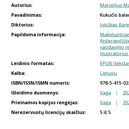
Autorius:
Marcelijus Ma
Pavadinimas:
Kukučio bala
Diktorius:
Jokūbas Bare
Papildoma informacija:
Maketuotojas
Ančeriavičiūt
vaizdavimo re
Iliustratoriu
Leidinio formatas:
EPUB (tekstas
Kalba:
Lietuvių
ISBN/ISSN/ISMN numeris:
978-5-415-02
Išleidimo duomenys:
Vaga
|
20
Prieinamos kopijos rengėjas:
Vaga
|
20
Nerezervuotų licencijų skaičius:
5 iš 5