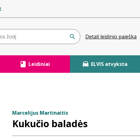
t
Detali leidinio paieška
Leidiniai
ELVIS atvyksta
Marcelijus Martinaitis
Kukučio baladės