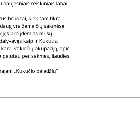
 naujesniais reiškiniais labai
s bruožai, kiek tam tikra
k daug yra žemaičių sakmėse
aėjęs pro įdėmias mūsų
dalyvavęs kaip ir Kukutis.
karą, vokiečių okupaciją, apie
a pajutau per sakmes, liaudies
rmajam „Kukučio baladžių“