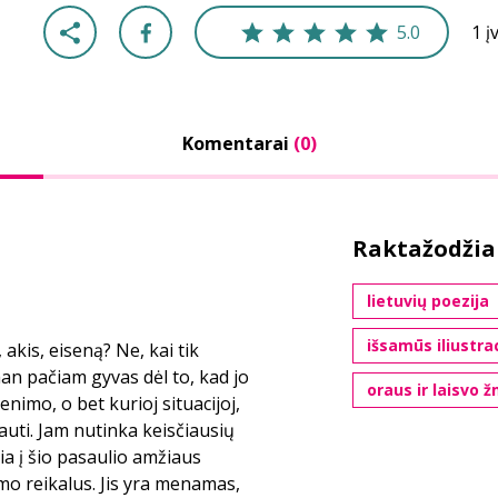
5.0
1 į
Komentarai
(0)
Raktažodžia
lietuvių poezija
išsamūs iliustra
, akis, eiseną? Ne, kai tik
 man pačiam gyvas dėl to, kad jo
oraus ir laisvo 
enimo, o bet kurioj situacijoj,
kauti. Jam nutinka keisčiausių
ukia į šio pasaulio amžiaus
imo reikalus. Jis yra menamas,