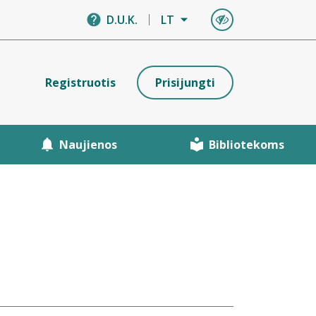
D.U.K.
LT
Registruotis
Prisijungti
Naujienos
Bibliotekoms