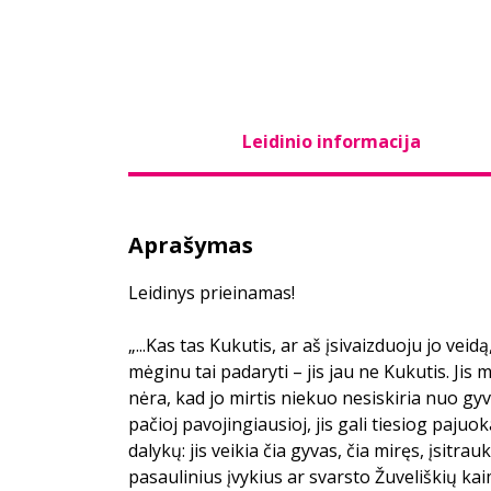
Leidinio informacija
Aprašymas
Leidinys prieinamas!
„...Kas tas Kukutis, ar aš įsivaizduoju jo veidą
mėginu tai padaryti – jis jau ne Kukutis. Jis
nėra, kad jo mirtis niekuo nesiskiria nuo gyv
pačioj pavojingiausioj, jis gali tiesiog pajuo
dalykų: jis veikia čia gyvas, čia miręs, įsitra
pasaulinius įvykius ar svarsto Žuveliškių ka