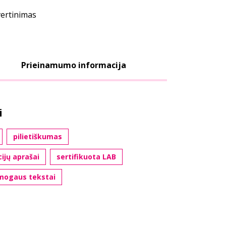
vertinimas
Prieinamumo informacija
i
pilietiškumas
cijų aprašai
sertifikuota LAB
žmogaus tekstai