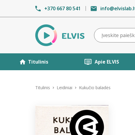
+370 667 80 541
info@elvislab.l
Titulinis
Apie ELVIS
Titulinis
Leidiniai
Kukučio baladės