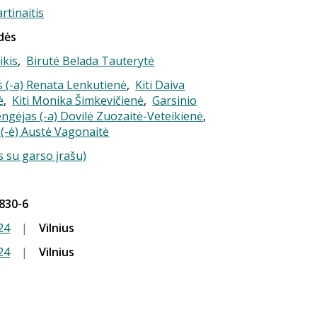
rtinaitis
dės
ikis
,
Birutė Belada Tauterytė
 (-a) Renata Lenkutienė
,
Kiti Daiva
ė
,
Kiti Monika Šimkevičienė
,
Garsinio
ngėjas (-a) Dovilė Zuozaitė-Veteikienė
,
s (-ė) Austė Vagonaitė
 su garso įrašu)
830-6
24
|
Vilnius
24
|
Vilnius