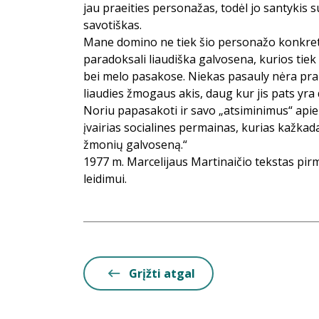
jau praeities personažas, todėl jo santykis su
savotiškas.
Mane domino ne tiek šio personažo konkretū
paradoksali liaudiška galvosena, kurios tie
bei melo pasakose. Niekas pasauly nėra pr
liaudies žmogaus akis, daug kur jis pats yra 
Noriu papasakoti ir savo „atsiminimus“ apie 
įvairias socialines permainas, kurias kažkad
žmonių galvoseną.“
1977 m. Marcelijaus Martinaičio tekstas pi
leidimui.
Grįžti atgal